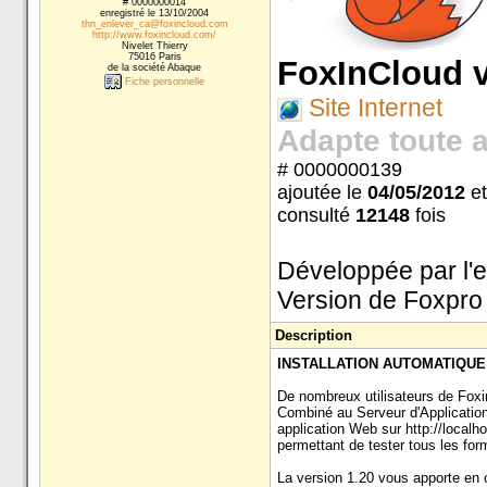
# 0000000014
enregistré le 13/10/2004
thn_enlever_ca@foxincloud.com
http://www.foxincloud.com/
Nivelet Thierry
75016 Paris
FoxInCloud v
de la société Abaque
Fiche personnelle
Site Internet
Adapte toute 
# 0000000139
ajoutée le
04/05/2012
et
consulté
12148
fois
Développée par l'e
Version de Foxpro
Description
INSTALLATION AUTOMATIQU
De nombreux utilisateurs de Foxin
Combiné au Serveur d'Application,
application Web sur http://local
permettant de tester tous les form
La version 1.20 vous apporte en o