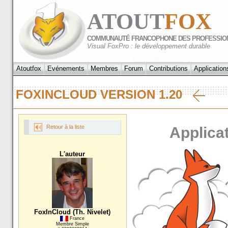
ATOUT
FOX
COMMUNAUTÉ FRANCOPHONE DES PROFESSIO
Visual FoxPro : le développement durable
Atoutfox
Evénements
Membres
Forum
Contributions
Application
FOXINCLOUD VERSION 1.20
Retour à la liste
Applicat
L'auteur
FoxInCloud (Th. Nivelet)
France
Membre Simple