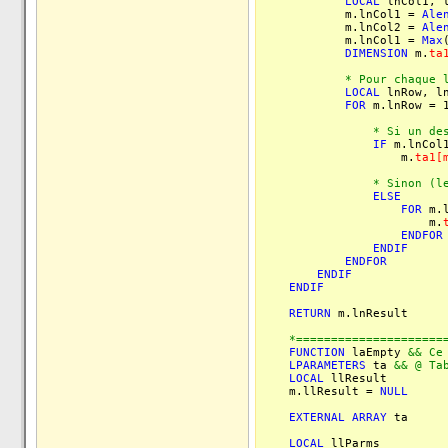
LOCAL
lnCol1, l
m.lnCol1 =
Ale
m.lnCol2 =
Ale
m.lnCol1 =
Max
DIMENSION
m.
ta
* Pour chaque ligne 
LOCAL
lnRow, ln
FOR
m.lnRow =
* Si un des tablea
IF
m.lnCol1
m.
ta1[
* Sinon (les 2 tabl
ELSE
FOR
m.l
m.
ENDFOR
ENDIF
ENDFOR
ENDIF
ENDIF
RETURN
m.lnResult
*========================
FUNCTION
laEmpty
&& Ce
LPARAMETERS
ta
&& @ Ta
LOCAL
llResult
m.llResult =
NULL
EXTERNAL
ARRAY
ta
LOCAL
llParms