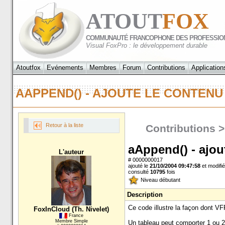
ATOUT
FOX
COMMUNAUTÉ FRANCOPHONE DES PROFESSIO
Visual FoxPro : le développement durable
Atoutfox
Evénements
Membres
Forum
Contributions
Application
AAPPEND() - AJOUTE LE CONTEN
Retour à la liste
Contributions >
aAppend() - ajou
L'auteur
# 0000000017
ajouté le
21/10/2004 09:47:58
et modifié
consulté
10795
fois
Niveau débutant
Description
Ce code illustre la façon dont VF
FoxInCloud (Th. Nivelet)
France
Membre Simple
Un tableau peut comporter 1 ou