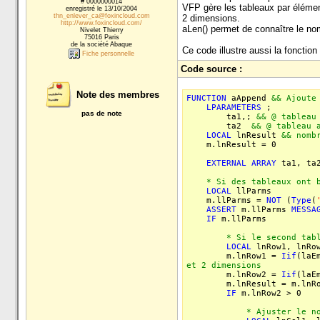
# 0000000014
VFP gère les tableaux par élémen
enregistré le 13/10/2004
thn_enlever_ca@foxincloud.com
2 dimensions.
http://www.foxincloud.com/
aLen() permet de connaître le nom
Nivelet Thierry
75016 Paris
de la société Abaque
Ce code illustre aussi la fonctio
Fiche personnelle
Code source :
Note des membres
FUNCTION
aAppend
&& Ajoute
LPARAMETERS
;
pas de note
ta1,;
&& @ tableau
ta2
&& @ tableau 
LOCAL
lnResult
&& nomb
m.lnResult = 0
EXTERNAL
ARRAY
ta1, ta
* Si des tableaux ont bi
LOCAL
llParms
m.llParms =
NOT
(
Type
(
ASSERT
m.llParms
MESSA
IF
m.llParms
* Si le second tablea
LOCAL
lnRow1, lnRo
m.lnRow1 =
Iif
(laE
et 2 dimensions
m.lnRow2 =
Iif
(laE
m.lnResult = m.lnRow1
IF
m.lnRow2 > 0
* Ajuster le nombre de