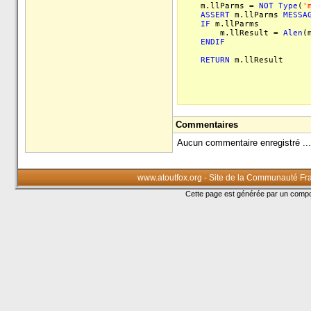
m.llParms =
NOT
Type
(
'
ASSERT
m.llParms
MESSA
IF
m.llParms
m.llResult =
Alen
(
ENDIF
RETURN
m.llResult
Commentaires
Aucun commentaire enregistré ...
www.atoutfox.org - Site de la Communauté Fr
Cette page est générée par un com