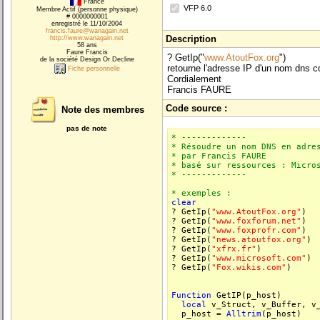
France
VFP 6.0
Membre Actif (personne physique)
# 0000000001
enregistré le 11/10/2004
francis.faure@wanagain.net
Description
http://www.wanagain.net
58 ans
Faure Francis
? GetIp("
www.AtoutFox.org
")
de la société Design Or Decline
retourne l'adresse IP d'un nom dns
Fiche personnelle
Cordialement
Francis FAURE
Code source :
Note des membres
pas de note
* -------------
* Résoudre un nom DNS en adre
* par Francis FAURE
* basé sur ressources : Micro
* -------------
* exemples :
clear
? GetIp(
"www.AtoutFox.org"
)
? GetIp(
"www.foxforum.net"
)
? GetIp(
"www.foxprofr.com"
)
? GetIp(
"news.atoutfox.org"
)
? GetIp(
"xfrx.fr"
)
? GetIp(
"www.microsoft.com"
)
? GetIp(
"Fox.wikis.com"
)
Function
GetIP(p_host)
local
v_Struct, v_Buffer, v_
p_host =
Alltrim
(p_host)