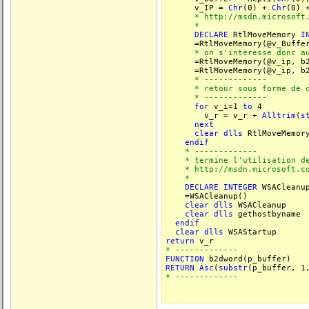
v_IP =
Chr
(0) +
Chr
(0)
* http://msdn.microsoft.com/
*
DECLARE
RtlMoveMemory
I
=RtlMoveMemory(@v_Buffer, 
* on s'intéresse donc au o
=RtlMoveMemory(@v_ip, b2
=RtlMoveMemory(@v_ip, b2d
* -------------
* retour sous forme de c
* -------------
for
v_i=1
to
4
v_r = v_r +
Alltrim
(
s
next
clear
dlls
RtlMoveMemor
endif
* -------------
* termine l'utilisation de
* http://msdn.microsoft.com/
*
DECLARE
INTEGER
WSAClean
=WSACleanup()
clear
dlls
WSACleanup
clear
dlls
gethostbyname
endif
clear
dlls
WSAStartup
return
v_r
* -------------
FUNCTION
b2dword(p_buffer)
RETURN
Asc
(
substr
(p_buffer, 1
* -------------