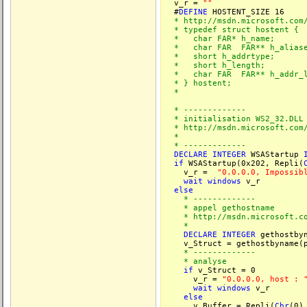
v_r =
""
#
DEFINE
HOSTENT_SIZE 16
* http://msdn.microsoft.com/l
* typedef struct hostent {
* char FAR* h_name;
* char FAR FAR** h_aliase
* short h_addrtype;
* short h_length;
* char FAR FAR** h_addr_l
* } hostent;
*
* -------------
* initialisation WS2_32.DLL
* http://msdn.microsoft.com/l
*
* -------------
DECLARE
INTEGER
WSAStartup
if
WSAStartup(0x202, Repli(
v_r =
"0.0.0.0, Impossib
wait
windows
v_r
else
* -------------
* appel gethostname
* http://msdn.microsoft.com/
*
DECLARE
INTEGER
gethostby
v_Struct = gethostbyname(p
* -------------
* analyse
if
v_Struct = 0
v_r =
"0.0.0.0, host : 
wait
windows
v_r
else
v_Buffer = Repli(
Chr
(0)