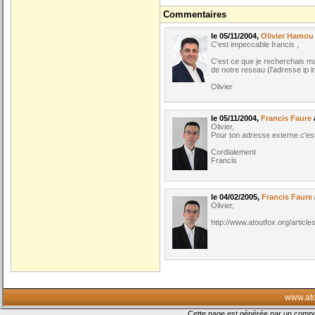
Commentaires
le 05/11/2004,
Olivier Hamou
C'est impeccable francis ,
C'est ce que je recherchais ma
de notre reseau (l'adresse ip in
Olivier
le 05/11/2004,
Francis Faure
a
Olivier,
Pour ton adresse externe c'est 
Cordialement
Francis
le 04/02/2005,
Francis Faure
Olivier,
http://www.atoutfox.org/ar
www.ato
Cette page est générée par un com