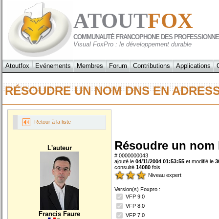
ATOUT
FOX
COMMUNAUTÉ FRANCOPHONE DES PROFESSIONNE
Visual FoxPro : le développement durable
Atoutfox
Evénements
Membres
Forum
Contributions
Applications
RÉSOUDRE UN NOM DNS EN ADRESSE
Retour à la liste
Résoudre un nom D
L'auteur
# 0000000043
ajouté le
04/11/2004 01:53:55
et modifié le
3
consulté
14080
fois
Niveau expert
Version(s) Foxpro :
VFP 9.0
VFP 8.0
Francis Faure
VFP 7.0