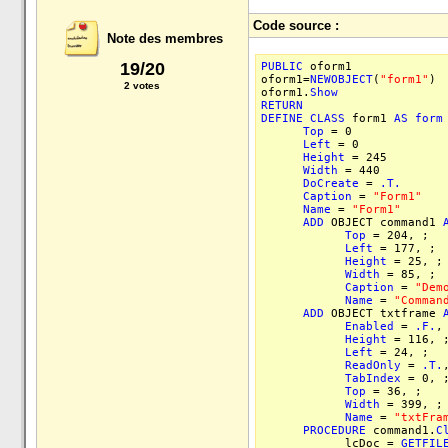
Code source :
Note des membres
19/20
PUBLIC
oform1
oform1=
NEWOBJECT
(
"form1"
)
2 votes
oform1.
Show
RETURN
DEFINE
CLASS
form1
AS
form
Top
= 0
Left
= 0
Height
= 245
Width
= 440
DoCreate
=
.T.
Caption
=
"Form1"
Name
=
"Form1"
ADD
OBJECT command1
Top
= 204, ;
Left
= 177, ;
Height
= 25, ;
Width
= 85, ;
Caption
=
"Dem
Name
=
"Comman
ADD
OBJECT txtframe
Enabled
=
.F.
,
Height
= 116, 
Left
= 24, ;
ReadOnly
=
.T.
TabIndex
= 0, 
Top
= 36, ;
Width
= 399, ;
Name
=
"txtFra
PROCEDURE
command1.
C
lcDoc =
GETFIL