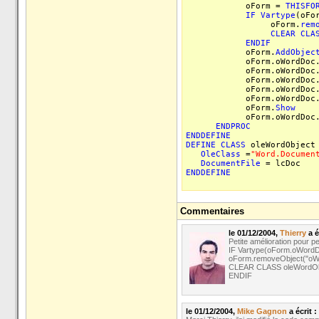
oForm =
THISFO
IF
Vartype
(oFo
oForm.
rem
CLEAR
CLA
ENDIF
oForm.
AddObjec
oForm.oWordDoc
oForm.oWordDoc
oForm.oWordDoc
oForm.oWordDoc
oForm.oWordDoc
oForm.
Show
oForm.oWordDoc
ENDPROC
ENDDEFINE
DEFINE
CLASS
oleWordObjec
OleClass
=
"Word.Documen
DocumentFile
= lcDoc
ENDDEFINE
Commentaires
le 01/12/2004,
Thierry
a é
Petite amélioration pour 
IF Vartype(oForm.oWord
oForm.removeObject("oW
CLEAR CLASS oleWordObjec
ENDIF
le 01/12/2004,
Mike Gagnon
a écrit :