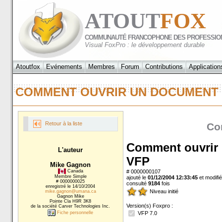
ATOUT
FOX
COMMUNAUTÉ FRANCOPHONE DES PROFESSIO
Visual FoxPro : le développement durable
Atoutfox
Evénements
Membres
Forum
Contributions
Application
COMMENT OUVRIR UN DOCUMENT
Retour à la liste
Con
Comment ouvrir 
L'auteur
VFP
Mike Gagnon
Canada
# 0000000107
Membre Simple
ajouté le
01/12/2004 12:33:45
et modifié
# 0000000025
consulté
9184
fois
enregistré le 14/10/2004
Niveau initié
mike.gagnon@umana.ca
Gagnon Mike
Pointe Cla H9R 3K8
Version(s) Foxpro :
de la société Carver Technologies Inc.
Fiche personnelle
VFP 7.0