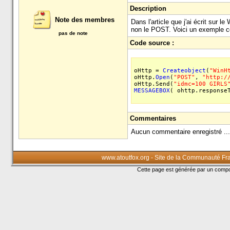
Description
Note des membres
Dans l'article que j'ai écrit sur
non le POST. Voici un exemple c
pas de note
Code source :
oHttp =
Createobject
(
"WinH
oHttp.
Open
(
"POST"
,
"http:/
oHttp.Send(
"idmc=100 GIRLS
MESSAGEBOX
( ohttp.response
Commentaires
Aucun commentaire enregistré ...
www.atoutfox.org - Site de la Communauté Fr
Cette page est générée par un com