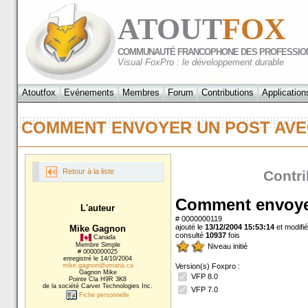
ATOUT
FOX
COMMUNAUTÉ FRANCOPHONE DES PROFESSIO
Visual FoxPro : le développement durable
Atoutfox
Evénements
Membres
Forum
Contributions
Application
COMMENT ENVOYER UN POST AV
Retour à la liste
Contri
Comment envoye
L'auteur
# 0000000119
ajouté le
13/12/2004 15:53:14
et modifié
Mike Gagnon
consulté
10937
fois
Canada
Membre Simple
Niveau initié
# 0000000025
enregistré le 14/10/2004
mike.gagnon@umana.ca
Version(s) Foxpro :
Gagnon Mike
VFP 8.0
Pointe Cla H9R 3K8
de la société Carver Technologies Inc.
VFP 7.0
Fiche personnelle