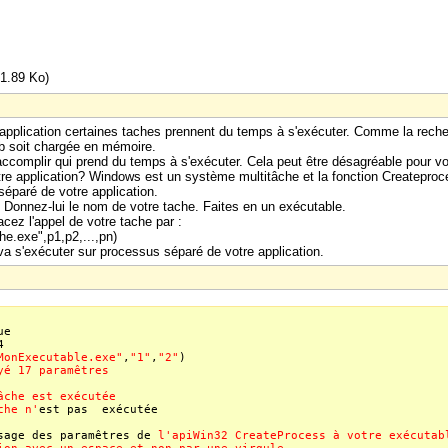
1.89 Ko)
 application certaines taches prennent du temps à s'exécuter. Comme la reche
b soit chargée en mémoire.
complir qui prend du temps à s'exécuter. Cela peut être désagréable pour vou
e application? Windows est un système multitâche et la fonction Createproce
éparé de votre application.
 Donnez-lui le nom de votre tache. Faites en un exécutable.
acez l'appel de votre tache par :
.exe",p1,p2,...,pn)
va s'exécuter sur processus séparé de votre application.
ue
4
MonExecutable.exe"
,
"1"
,
"2"
)
yé 17 paramêtres
âche est exécutée
che n'
est pas exécutée
sage des paramêtres de
l'apiWin32 CreateProcess à votre exécutab