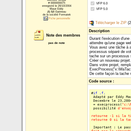
Membre Simple
VFP 6.0
# 0000000075
enregistré le 26/10/2004
VFP 5.0
Maue Eddy
j8j 8j8 Gatineau
de la société Formatek
Fiche personnelle
Télécharger le ZIP
(2
Description
Note des membres
Durant l'exécution d'une
attendre qu'une page we
pas de note
Vous avez une tâche à ac
processus séparé de votr
tache sur un processus s
Créer un nouveau projet.
Dans votre projet, rempl
ExecProcess("x:\MaTache
De cette façon la tache 
Code source :
#
if
.f.
Adapté par Eddy Ma
Decembre le 23,200
= execprocess(
"c:\
possibilité
d'envo
retourne -1 si la t
retourne 0 si la ta
Important : Le pas