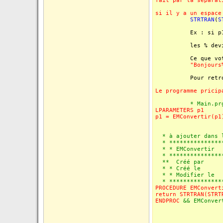
fait par la séparat
si il y a un espace
STRTRAN
(
S
Ex : si p1
les % deviennent
Ce que votre e
"Bonjours
Pour retro
Le programme pricip
* Main.pr
LPARAMETERS p1
p1 = EMConvertir(p1
* à ajouter dans l
* ****************
* * EMConvertir
* ****************
** Créé par 
* * Créé le
* * Modifier
* ****************
PROCEDURE EMConvert
return STRTRAN(STRT
ENDPROC
&& EMConver