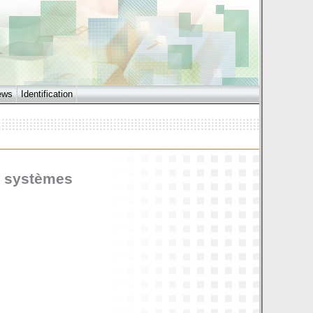
ews
Identification
ls systèmes