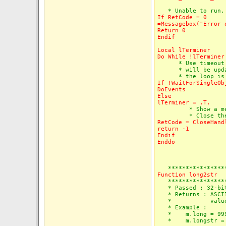
* Unable to run, 
If RetCode = 0
=Messagebox("Error 
Return 0
Endif
Local lTerminer
Do While !lTerminer
* Use timeout of 
* will be updated
* the loop is e
If !WaitForSingleOb
DoEvents
Else
lTerminer = .T.
* Show a messag
* Close the pro
RetCode = CloseHand
return -1
Endif
Enddo
****************
Function long2str
****************
* Passed : 32-bit 
* Returns : ASCII 
* value in low
* Example :
* m.long = 999
* m.longstr = lo