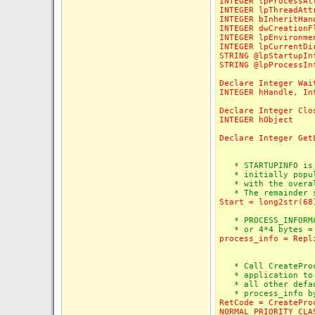
INTEGER lpProcessAt
INTEGER lpThreadAtt
INTEGER bInheritHan
INTEGER dwCreationF
INTEGER lpEnvironme
INTEGER lpCurrentDi
STRING @lpStartupIn
STRING @lpProcessIn
Declare Integer Wai
INTEGER hHandle, In
Declare Integer Clo
INTEGER hObject
Declare Integer Get
* STARTUPINFO is 6
* initially popula
* with the overall
* The remainder s
Start = long2str(68
* PROCESS_INFORMAT
* or 4*4 bytes = 1
process_info = Repl
* Call CreateProce
* application to r
* all other defaul
* process_info by
RetCode = CreatePro
NORMAL_PRIORITY_CLA