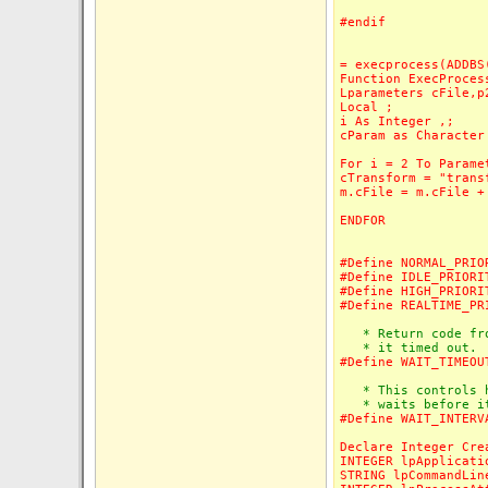
#endif
= execprocess(ADDBS
Function ExecProces
Lparameters cFile,p
Local ;
i As Integer ,;
cParam as Character
For i = 2 To Parame
cTransform = "trans
m.cFile = m.cFile +
ENDFOR
#Define NORMAL_PRIO
#Define IDLE_PRIORI
#Define HIGH_PRIORI
#Define REALTIME_PR
* Return code from
* it timed out.
#Define WAIT_TIMEOU
* This controls ho
* waits before it 
#Define WAIT_INTERV
Declare Integer Cre
INTEGER lpApplicati
STRING lpCommandLin