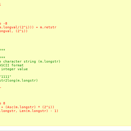
l
p -8
m.longval/(2^i))) + m.retstr
ongval, (2^i))
***
***
character string (m.longstr)
CII format
nteger value
1111"
r2long(m.longstr)
r
p 8
 + (Asc(m.longstr) * (2^i))
.longstr, Len(m.longstr) - 1)