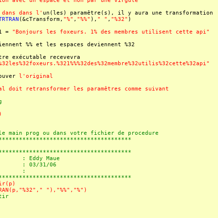
ion avec un espace et non par une virgule
 dans dans l'
un(les) paramêtre(s), il y aura une transformation
TRTRAN
(&cTransform,
"%"
,
"%%"
),
" "
,
"%32"
)
 =
"Bonjours les foxeurs. 1% des membres utilisent cette api"
 %% et les espaces deviennent %32
xécutable recevevra
%32les%32foxeurs.%321%%%32des%32membre%32utilis%32cette%32api"
uver
l'original
al doit retransformer les paramêtres comme suivant
g
)
e main prog ou dans votre fichier de procedure
**************************************
**************************************
: Eddy Maue
 : 03/31/06
 le :
**************************************
ir(p)
RAN(p,"%32"," "),"%%","%")
tir