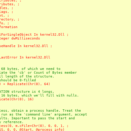
tributes, ;
ributes, ;
dles, ;
lags, ;
nt, ;
rectory, ;
fo, ;
formation
tForSingleObject In kernel32.Dll ;
teger dwMilliseconds
seHandle In kernel32.Dll ;
LastError In kernel32.Dll
8 bytes, of which we need to
te the 'cb' or Count of Bytes member
 length of the structure.
hould be 0-filled
) + Replicate(Chr(0), 64)
ION structure is 4 longs,
6 bytes, which we'll fill with nulls.
icate(Chr(0), 16)
ss, obtain a process handle. Treat the
un as the 'command line' argument, accept
ts. Important to pass the start and
 reference.
cess(0, m.cFile+Chr(0), 0, 0, 1, ;
SS, 0, 0, @Start, @process_info)