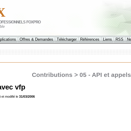
X
OFESSIONNELS FOXPRO
ble
plications
Offres & Demandes
Télécharger
Références
Liens
RSS
N
Contributions > 05 - API et appe
avec vfp
6
et modifié le
31/03/2006