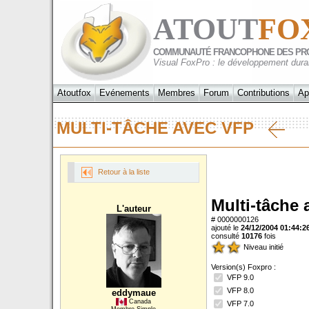
ATOUT
FO
COMMUNAUTÉ FRANCOPHONE DES PR
Visual FoxPro : le développement dura
Atoutfox
Evénements
Membres
Forum
Contributions
Ap
MULTI-TÂCHE AVEC VFP
Retour à la liste
Multi-tâche 
L'auteur
# 0000000126
ajouté le
24/12/2004 01:44:2
consulté
10176
fois
Niveau initié
Version(s) Foxpro :
VFP 9.0
VFP 8.0
eddymaue
Canada
VFP 7.0