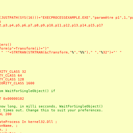
(JUSTPATH(SYS(16)))+"EXECPROCESSEXAMPLE.EXE","paramêtre p1",1,"p
s
2,p3,p4,p5,p6,p7,p8,p9,p10,p11,p12,p13,p14,p15,p17
ters()
form(p"+Transform(i)+")"
 " '
"+STRTRAN(STRTRAN(&cTransform,"
%
","
%%
"),"
","
%
32")+"
' "
RITY_CLASS 32
TY_CLASS 64
TY_CLASS 128
IORITY_CLASS 1600
 WaitForSingleObject() if
T 0x00000102
w long, in milli secconds, WaitForSingleObject()
times out. Change this to suit your preferences.
AL 200
ateProcess In kernel32.Dll ;
onName, ;
e, ;