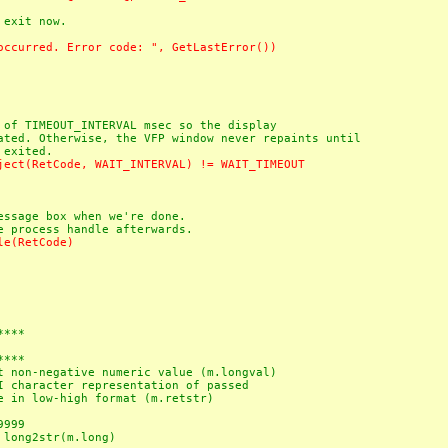
exit now.
occurred. Error code: ", GetLastError())
TIMEOUT_INTERVAL msec so the display
. Otherwise, the VFP window never repaints until
xited.
ject(RetCode, WAIT_INTERVAL) != WAIT_TIMEOUT
e box when we're done.
cess handle afterwards.
le(RetCode)
****
****
non-negative numeric value (m.longval)
character representation of passed
-high format (m.retstr)
999
ng2str(m.long)