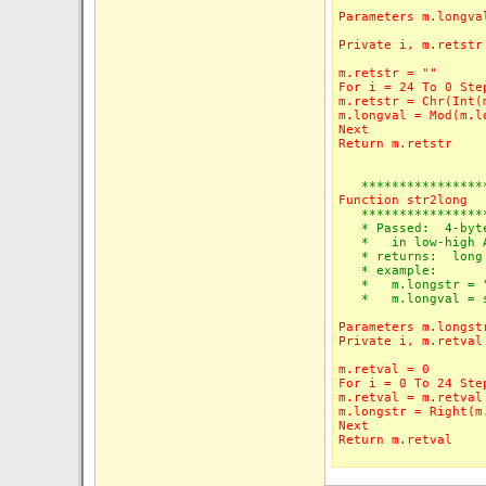
Parameters m.longva
Private i, m.retstr
m.retstr = ""
For i = 24 To 0 Ste
m.retstr = Chr(Int(
m.longval = Mod(m.l
Next
Return m.retstr
****************
Function str2long
****************
* Passed: 4-byte 
* in low-high AS
* returns: long i
* example:
* m.longstr = "
* m.longval = st
Parameters m.longst
Private i, m.retval
m.retval = 0
For i = 0 To 24 Ste
m.retval = m.retval
m.longstr = Right(m
Next
Return m.retval