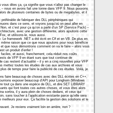
où vous dites ça, ça signifie que vous n’allez pas changer le
SQL – nous en avons fait une tonne dans VFP 9. Nous pouvons
 alors de plusieurs centaines de bytes ou de megabytes, et il
it préférable de fabriquer des DLL périphériques qui
ntinuons dans ce sens, et voyons jusqu’où on peut aller en
 Non, et c’est pour ça qu’on a parlé d’un SP (Service Pack) –
chitecture, avec une gestion différente, alors ajoutons cette
 Fox
, et utilisons-le, nous aussi.
e. Le framework .NET a été écrit en C# et en VB. De plus en
te même raison que ce que nous ajoutons pour nous bénéficie
a, et que nous démontrons comment on va le faire – alors vous
st un produit d’enfer !
faciles, et aussi, franchement, cela réduit nos coûts
tests de VFP 9 en étant surs que tout continue de
e cas restent d’actualité – il y en a cinq nouvelles pour VFP
s mettez toutes les études de cas aux archives et vous
us de temps pour faire la publicité de ces études. Voilà, je
ons faire beaucoup de choses avec des DLL écrites en C++,
 pourrions exposer beaucoup d’API pour Longhorn (Windows
ettre tout ça dans une espèce de DLL, et dire SET LIBRARY
ants qui font toutes ces autres choses, et vous êtes alors
a sortira, il y aura plein de choses dedans, et ceux qui
n, sans toucher à l’application existante parce qu’elle sera
 meilleurs pour eux. Ça facilite la gestion des solutions et le
avant. Je reviens vraiment loin en arrière, non ?