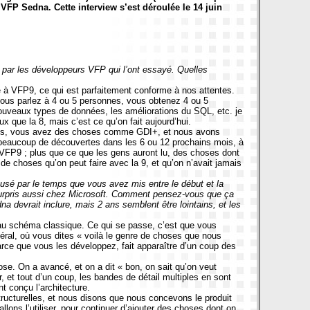
 VFP Sedna. Cette interview s’est déroulée le 14 juin
i par les développeurs VFP qui l’ont essayé. Quelles
à VFP9, ce qui est parfaitement conforme à nos attentes.
vous parlez à 4 ou 5 personnes, vous obtenez 4 ou 5
s nouveaux types de données, les améliorations du SQL, etc. je
 que la 8, mais c’est ce qu’on fait aujourd’hui.
emps, vous avez des choses comme GDI+, et nous avons
a beaucoup de découvertes dans les 6 ou 12 prochains mois, à
ns VFP9 ; plus que ce que les gens auront lu, des choses dont
 de choses qu’on peut faire avec la 9, et qu’on n’avait jamais
causé par le temps que vous avez mis entre le début et la
 surpris aussi chez Microsoft. Comment pensez-vous que ça
devrait inclure, mais 2 ans semblent être lointains, et les
 au schéma classique. Ce qui se passe, c’est que vous
éral, où vous dites « voilà le genre de choses que nous
rce que vous les développez, fait apparaître d’un coup des
se. On a avancé, et on a dit « bon, on sait qu’on veut
r, et tout d’un coup, les bandes de détail multiples en sont
t conçu l’architecture.
ructurelles, et nous disons que nous concevons le produit
allons l’utiliser, pour continuer d’ajouter des choses dont on