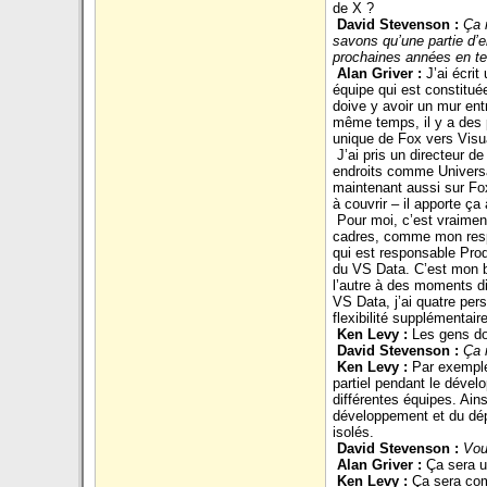
de X ?
David Stevenson :
Ça 
savons qu’une partie d’en
prochaines années en te
Alan Griver :
J’ai écrit
équipe qui est constituée
doive y avoir un mur ent
même temps, il y a des p
unique de Fox vers Visu
J’ai pris un directeur 
endroits comme Universa
maintenant aussi sur Fox
à couvrir – il apporte ça
Pour moi, c’est vraimen
cadres, comme mon respo
qui est responsable Prod
du VS Data. C’est mon bo
l’autre à des moments dif
VS Data, j’ai quatre per
flexibilité supplémentair
Ken Levy :
Les gens doi
David Stevenson :
Ça 
Ken Levy :
Par exemple,
partiel pendant le dével
différentes équipes. Ain
développement et du dép
isolés.
David Stevenson :
Vou
Alan Griver :
Ça sera u
Ken Levy :
Ça sera com