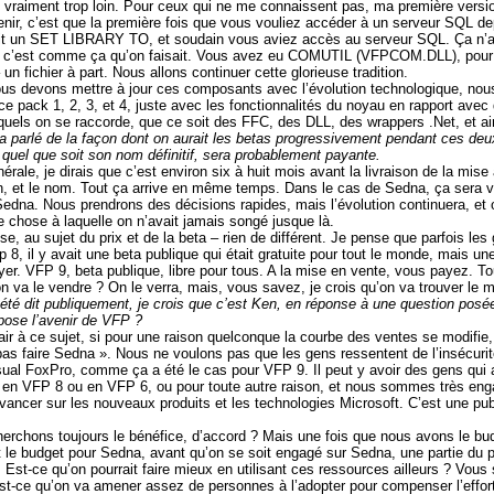
 vraiment trop loin. Pour ceux qui ne me connaissent pas, ma première vers
ir, c’est que la première fois que vous vouliez accéder à un serveur SQL depui
isait un SET LIBRARY TO, et soudain vous aviez accès au serveur SQL. Ça n’a 
but, c’est comme ça qu’on faisait. Vous avez eu COMUTIL (VFPCOM.DLL), pou
– un fichier à part. Nous allons continuer cette glorieuse tradition.
us devons mettre à jour ces composants avec l’évolution technologique, nous
vice pack 1, 2, 3, et 4, juste avec les fonctionnalités du noyau en rapport av
uels on se raccorde, que ce soit des FFC, des DLL, des wrappers .Net, et ain
a parlé de la façon dont on aurait les betas progressivement pendant ces deux
 quel que soit son nom définitif, sera probablement payante.
érale, je dirais que c’est environ six à huit mois avant la livraison de la mis
tion, et le nom. Tout ça arrive en même temps. Dans le cas de Sedna, ça sera ve
edna. Nous prendrons des décisions rapides, mais l’évolution continuera, et on
ue chose à laquelle on n’avait jamais songé jusque là.
se, au sujet du prix et de la beta – rien de différent. Je pense que parfois 
p 8, il y avait une beta publique qui était gratuite pour tout le monde, mais un
ayer.
VFP 9, beta publique, libre pour tous. A la mise en vente, vous payez.
To
on va le vendre ? On le verra, mais, vous savez, je crois qu’on va trouver le 
a été dit publiquement, je crois que c’est Ken, en réponse à une question posé
pose l’avenir de VFP ?
air à ce sujet, si pour une raison quelconque la courbe des ventes se modifie, 
pas faire Sedna ». Nous ne voulons pas que les gens ressentent de l’insécuri
isual FoxPro, comme ça a été le cas pour VFP 9. Il peut y avoir des gens qui
 en VFP 8 ou en VFP 6, ou pour toute autre raison, et nous sommes très enga
vancer sur les nouveaux produits et les technologies Microsoft. C’est une publi
erchons toujours le bénéfice, d’accord ? Mais une fois que nous avons le bud
t le budget pour Sedna, avant qu’on se soit engagé sur Sedna, une partie du p
a. Est-ce qu’on pourrait faire mieux en utilisant ces ressources ailleurs ? Vo
Est-ce qu’on va amener assez de personnes à l’adopter pour compenser l’effort