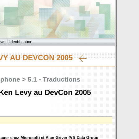
ews
Identification
EVY AU DEVCON 2005
ophone > 5.1 - Traductions
t Ken Levy au DevCon 2005
ager chez Microsoft) et Alan Griver (VS Data Group