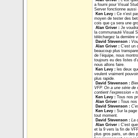
a fourni pour Visual Stu
Server fonctionne aussi
Ken Levy :
Ce n’est pa
moyen de tester des bet
cois que ça sera une gro
Alan Griver :
Je voudra
la communauté Visual
S
téléchargez la dernière 
David Stevenson :
Vou
Alan Griver :
C’est un 
beaucoup plus transpare
de l’équipe, nous montro
toujours eu des listes d
nous allons faire.
Ken Levy :
les deux qu
veulent vraiment pouvoi
plus rapide.
David Stevenson :
Bie
VFP. On a une série de m
contient l’expression « 
Ken Levy :
Tous nos pr
Alan Griver :
Tous nos 
David Stevenson :
C’e
Ken Levy :
Sur la page
tout moment.
David Stevenson :
La 
Alan Griver :
C’est qu
et la 9 vers la fin de VFP
plus gros paris, un des 