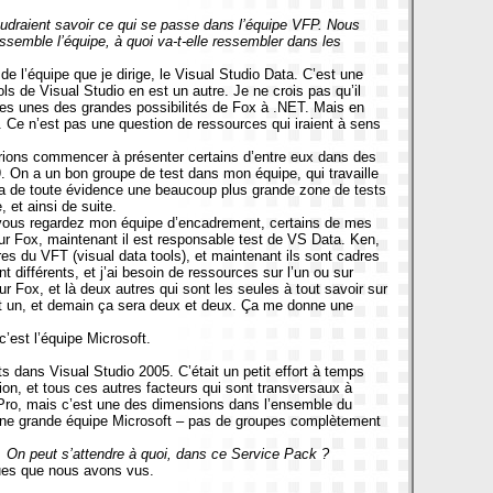
udraient savoir ce qui se passe dans l’équipe VFP. Nous
essemble l’équipe, à quoi va-t-elle ressembler dans les
 de l’équipe que je dirige, le Visual Studio Data. C’est une
ls de Visual Studio en est un autre. Je ne crois pas qu’il
ques unes des grandes possibilités de Fox à .NET. Mais en
. Ce n’est pas une question de ressources qui iraient à sens
devrions commencer à présenter certains d’entre eux dans des
 On a un bon groupe de test dans mon équipe, qui travaille
ui a de toute évidence une beaucoup plus grande zone de tests
 et ainsi de suite.
 si vous regardez mon équipe d’encadrement, certains de mes
 Fox, maintenant il est responsable test de VS Data. Ken,
es du VFT (visual data tools), et maintenant ils sont cadres
 différents, et j’ai besoin de ressources sur l’un ou sur
ur Fox, et là deux autres qui sont les seules à tout savoir sur
s et un, et demain ça sera deux et deux. Ça me donne une
’est l’équipe Microsoft.
ts dans Visual Studio 2005. C’était un petit effort à temps
on, et tous ces autres facteurs qui sont transversaux à
FoxPro, mais c’est une des dimensions dans l’ensemble du
a une grande équipe Microsoft – pas de groupes complètement
. On peut s’attendre à quoi, dans ce Service Pack ?
ques que nous avons vus.