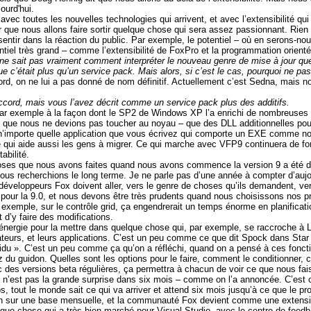
ourd'hui.
avec toutes les nouvelles technologies qui arrivent, et avec l’extensibilité qu
 que nous allons faire sortir quelque chose qui sera assez passionnant. Rien qu
entir dans la réaction du public. Par exemple, le potentiel – où en serons-nous
tentiel très grand – comme l’extensibilité de FoxPro et la programmation orien
ne sait pas vraiment comment interpréter le nouveau genre de mise à jour q
que c’était plus qu’un service pack. Mais alors, si c’est le cas, pourquoi ne 
ord, on ne lui a pas donné de nom définitif. Actuellement c’est Sedna, mais no
ccord, mais vous l’avez décrit comme un service pack plus des additifs.
r exemple à la façon dont le SP2 de Windows XP l’a enrichi de nombreuses f
ue nous ne devions pas toucher au noyau – que des DLL additionnelles pour l’
n’importe quelle application que vous écrivez qui comporte un EXE comme noy
e qui aide aussi les gens à migrer. Ce qui marche avec VFP9 continuera de f
abilité.
oses que nous avons faites quand nous avons commence la version
9 a
été d
nous recherchions le long terme. Je ne parle pas d’une année à compter d’aujou
 développeurs Fox doivent aller, vers le genre de choses qu’ils demandent, ve
ur la 9.0, et nous devons être très prudents quand nous choisissons nos prio
xemple, sur le contrôle grid, ça engendrerait un temps énorme en planificati
 d’y faire des modifications.
 énergie pour la mettre dans quelque chose qui, par exemple, se raccroche à
sateurs, et leurs applications. C’est un peu comme ce que dit Spock dans Star
vidu ». C’est un peu comme ça qu’on a réfléchi, quand on a pensé à ces fonction
ez du guidon. Quelles sont les options pour le faire, comment le conditionner,
 des versions beta régulières, ça permettra à chacun de voir ce que nous fai
’est pas la grande surprise dans six mois – comme on l’a annoncée. C’est co
os, tout le monde sait ce qui va arriver et attend six mois jusqu’à ce que le pr
on sur une base mensuelle, et
la communauté Fox
devient comme une extensi
lque chose qui a très bien marché pour Visual Studio, avec le centre de fe