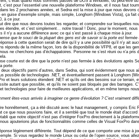
cent, c’était quand nous sommes passés de DOS à Windows, ou peut-être du 
t, c’est pour l’essentiel une nouvelle plateforme Windows, et il nous faut tou
t dans les 2 prochaines années, et Sedna est la mise à jour que nous devons
e en guise d’exemple simple, mais simple, Longhorn (Windows Vista), ça fait
, à ce jour.
ut dire que nous devons toutes les regarder, et comprendre sur lesquelles nous
s étendre, et c’est simplement… notre travail ! Donc, pour le moment, nou
ais il n’y a aucune différence avec ce qui s’est passé à chaque mise à jour.
pense que le souci de la plupart des gens est de savoir si la porte est fermée
ponse à cette question serait de dire qu’il y a une possibilité qu’il n’y ait au
ions répondu de la même façon, lors de la disponibilité de VFP8, et que les
 nous ne cherchons pas d’échappatoires. Personne ne s’est réuni ou n’a pris
ela.
se courte est de dire que la porte n’est pas fermée à des évolutions après S
la porte.
deux objectifs parmi d’autres, dans Sedna, qui sont évidemment que nous ai
e plus possible de technologies .NET, et éventuellement passent à Longhorn (W
ro et leurs solutions étendent .NET et qu’ils ont des besoins sur ce terrain,
ssite autant que possible, et qu’ils ne soient pas bloqués par des barrages.
ts et technologies pour faire de meilleures applications, et en même temps nou
ment êtes-vous arrivés à imaginer ce genre d’évolution ? C’est vraiment diff
re honnêtement, ça a été discuté avec le haut management, y compris Eric Ru
 ce que nous pouvions faire, et il a semblé que tout le monde était d’accord po
tabli que notre objectif n’est pas d’intégrer FoxPro directement à la plate
e nous ajouterions plus de fonctionnalités comme celles de Visual FoxPro da
réponse légèrement différente. Tout dépend de ce que comporte une mise à jou
xemple. Si vous regardez le monde Linux ou celui de l’open source, vous alle