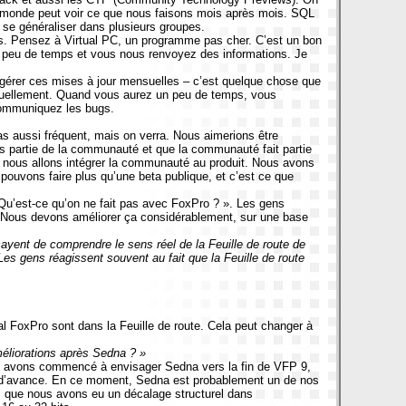
 le monde peut voir ce que nous faisons mois après mois. SQL
se généraliser dans plusieurs groupes.
s. Pensez à Virtual PC, un programme pas cher. C’est un bon
 peu de temps et vous nous renvoyez des informations. Je
nt gérer ces mises à jour mensuelles – c’est quelque chose que
nsuellement. Quand vous aurez un peu de temps, vous
 communiquez les bugs.
pas aussi fréquent, mais on verra. Nous aimerions être
s partie de la communauté et que la communauté fait partie
t nous allons intégrer la communauté au produit. Nous avons
 pouvons faire plus qu’une beta publique, et c’est ce que
 Qu’est-ce qu’on ne fait pas avec FoxPro ? ». Les gens
n. Nous devons améliorer ça considérablement, sur une base
sayent de comprendre le sens réel de la Feuille de route de
es gens réagissent souvent au fait que la Feuille de route
al FoxPro sont dans la Feuille de route. Cela peut changer à
améliorations après Sedna ? »
s avons commencé à envisager Sedna vers la fin de VFP 9,
 d’avance. En ce moment, Sedna est probablement un de nos
is que nous avons eu un décalage structurel dans