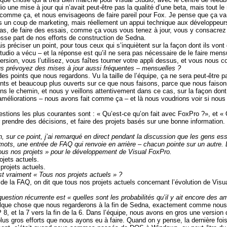
dio une mise à jour qui n’avait peut-être pas la qualité d’une beta, mais tout
 comme ça, et nous envisageons de faire pareil pour Fox. Je pense que ça va 
s un coup de marketing, mais réellement un appui technique aux développeur
as, de faire des essais, comme ça vous vous tenez à jour, vous y consacrez
sse part de nos efforts de construction de Sedna.
is préciser un point, pour tous ceux qui s’inquiètent sur la façon dont ils vo
tudio
a vécu – et la réponse est qu’il ne sera pas nécessaire de le faire me
version, vous l’utilisez, vous faîtes tourner votre appli dessus, et vous nous
s prévoyez des mises à jour aussi fréquentes – mensuelles ?
des points que nous regardons. Vu la taille de l’équipe, ça ne sera peut-être 
nts et beaucoup plus ouverts sur ce que nous faisons, parce que nous faison
ns le chemin, et nous y veillons attentivement dans ce cas, sur la façon don
’améliorations – nous avons fait comme ça – et là nous voudrions voir si nous
estions les plus courantes sont : « Qu’est-ce qu’on fait avec FoxPro ?», et «
r prendre des décisions, et faire des projets basés sur une bonne informatio
n, sur ce point, j’ai remarqué en direct pendant la discussion que les gens es
ots, une entrée de FAQ qui renvoie en arrière – chacun pointe sur un autre. L
tous nos projets » pour le développement de Visual FoxPro.
ojets actuels.
projets actuels.
st vraiment « Tous nos projets actuels » ?
 de la FAQ, on dit que tous nos projets actuels concernant l’évolution de Visu
question récurrente est « quelles sont les probabilités qu’il y ait encore des 
elque chose que nous regarderons à la fin de Sedna, exactement comme nou
 8, et la 7 vers la fin de
la 6. Dans
l’équipe, nous avons en gros une version
plus gros efforts que nous ayons eu à faire. Quand on y pense, la dernière fo