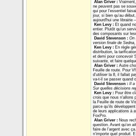
Alan Griver :
Vraiment,
ne peuvent pas se souven
qui pour l’essentiel fa
jour, si bien qu’au dé
aujourd'hui une librairie 
Ken Levy :
Et quand no
entier. Plutôt qu’un ser
des composants sur lesq
David Stevenson :
On 
version finale de Sedna,
Ken Levy :
En règle gén
distribution, la tarifica
et demi pour concevoir S
suivante, et faire quelq
Alan Griver :
Autre cho
Feuille de route. Pour Vf
d’utiliser la 8, il fallait p
va-t-il se passer quand 
David Stevenson :
Il 
Sur quelles décisions re
Ken Levy :
Pour être cl
crois que nous n’allons 
la Feuille de route de V
parce qu’ils développent
de leurs applications à a
FoxPro.
Alan Griver :
Nous rech
question. Avant
qu’on ai
faire de l’argent avec ç
n’importe quel produit. 