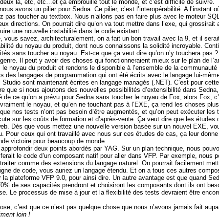
 deux là, etc, etc…et ça embrouille tout le monde, et c’est difficile de suivre.
us avons un pilier pour Sedna. Ce pilier, c’est l’interopérabilité. A l’instant 
llez pas toucher au textbox. Nous n’allons pas en faire plus avec le moteur 
ux directions. On pourrait dire qu’on va tout mettre dans l’exe, qui grossirait
duire une nouvelle instabilité dans le code existant.
, vous savez, architecturalement, on a fait un bon travail avec la 9, et il sera
tabilité du noyau du produit, dont nous connaissons la solidité incroyable. Co
lités sans toucher au noyau. Est-ce que ça veut dire qu’on n’y touchera pas ?
enre. Il peut y avoir des choses qui fonctionneraient mieux sur le plan de l’ar
 le noyau du produit et rendons le disponible à l’ensemble de
la communauté
rs des langages de programmation qui ont été écrits avec le langage lui-mêm
al Studio sont maintenant écrites en langage managés (.NET). C’est pour cet
ire que si nous ajoutons des nouvelles possibilités d’extensibilité dans Sedn
tié de ce qu’on a prévu pour Sedna sans toucher le noyau de Fox, alors Fox, c’e
 vraiment le noyau, et qu’en ne touchant pas à l’EXE, ça rend les choses plus 
que nos tests n’ont pas besoin d’être augmentés, et qu’on peut exécuter les 
cute sur les coûts de formation et d’après-vente. Ça veut dire que les études d
eb. Dès que vous mettez une nouvelle version basée sur un nouvel EXE, vou
our ceux qui ont travaillé avec nous sur ces études de cas, ça leur donne pl
nde victoire pour beaucoup de monde.
 approfondir deux points abordés par YAG. Sur un plan technique, nous pouv
ferait le code d’un composant natif pour aller dans VFP. Par exemple, nous
s traiter comme des extensions du langage naturel. On pourrait facilement m
ligne de code, vous auriez un langage étendu. Et on a tous ces autres compos
ur
la plateforme VFP
9.0, pour ainsi dire. Un autre avantage est que quand Sedn
0% de ses capacités prendront et choisiront les composants dont ils ont besoi
. Le processus de mise à jour et la flexibilité des tests devraient être encore
hose, c’est que ce n’est pas quelque chose que nous n’avons jamais fait aupar
iment loin !