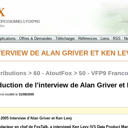
X
OFESSIONNELS FOXPRO
ble
plications
Offres & Demandes
Télécharger
Références
Liens
RSS
N
NTERVIEW DE ALAN GRIVER ET KEN L
ributions > 60 - AtoutFox > 50 - VFP9 Franc
uction de l'interview de Alan Griver e
3
et modifié le
31/08/2005
2005 Interview d’Alan Griver et Ken Levy
édacteur en chef de FoxTalk, a interviewé Ken Levy (VS Data Product Man