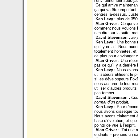
l’environnement sous-ja
Ce qui arrive maintenan
ça qui va être importan
centrés là-dessus. Just
Ken Levy :
plus de 3500
Alan Griver :
Ce qui ve
comment nous voulons le
rien dire sur la suite, m
David Stevenson :
Je 
Ken Levy :
Une bonne ré
qu’il y en ait. Nous aur
totalement honnêtes, et
de plus pour envisager c
Alan Griver :
Une répon
pas ce qu’il y a derrière 
Ken Levy :
Nous avons 
utilisateurs utilisent l
si les développeurs FoxP
nous assurer de leur réu
utiliser d’autres produi
pas tomber.
David Stevenson :
Com
normal d’un produit.
Ken Levy :
Pour répond
nous avons disséqué tout
Nous avons clairement é
base d’évolution, et qu
points de vue à l’esprit.
Alan Griver :
J’ai une 
endroits – prenons un e