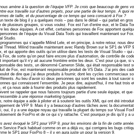
nous amène à la question de l’équipe VFP. Je crois que beaucoup de gens vo
tre eux travaille sur d’autres projets, pour une partie de leur temps. À quoi r
rmes de taille, et du pourcentage de ce temps qui sera consacré à Fox ?
 un texte de blog il y a quelques mois – pas dans le détail – qui parlait en gros
 de plusieurs groupes, si vous voulez. Fox est l’un d’entre eux, et le Data Too
re les deux équipes. A cet effet, certaines personnes de Fox apportent quel
ersonnes de l’équipe du Visual Data Tools qui travaillent maintenant sur Fox
al Studio.
de programmes qui s’appelle Milind Lele, et en principe, à notre retour, nous 
l Thread. Milind travaille maintenant avec Randy Brown sur le SP1 de VFP 9.
, et qui apporte des outils qu’on utilise dans les tests de Visual Studio – q
 à Fox, de sorte qu’on peut faire encore plus d’automation, de contrôle de code,
t important qu’il n’y ait aucune frontière entre les deux. C’est pour ça que,
nsable des tests, un dénommé Cameron Slide, qui était responsable test sur
uit de Fox, est maintenant responsable produit de VS Data. J’ai pris des cadr
ulot de dire que j’ai deux produits à fournir, dont les cycles commerciaux sont
férents. Au lieu d’avoir ici deux personnes qui sont les seules à tout savoir s
sonnes qui connaissent l’ensemble. Je peux dire, aujourd'hui, il me faut troi
e, et ça nous aide à fournir des produits plus rapidement.
vent se rappeler que nous faisons toujours partie d’une seule équipe, et que c
ressemble à une réponse marketing typique.
 notre équipe a aide à piloter et à soutenir les outils XML qui ont été introdui
oppement de VFP 9. Mais il y a beaucoup d’autres tâches avec la documentati
si, oui, il y a une équipe noyau qui travaille la plupart du temps sur Visual 
loiement de FoxPro et de ce qui s’y rattache. C’est pourquoi je dis qu’il y 
s avez évoqué le SP1 pour VFP 9, pour les environs de la fin de cette année
n Service Pack habituel comme on en a déjà vu, qui corrigera les bugs criti
me le SP1 pour FoxPro 8 – il y en aura juste un pour la version 9.