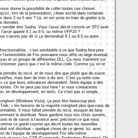
i nous donne la possibilité de coller toutes ces choses
’ici, lors de la présentation, j’étais excité dans certaines
 dans 2 ou 5 ans ? Là, on est juste en train de gratter à la
tée données.
ue semble être Sedna. Vous l’avez décrit comme un SP2 avec
pas l’avoir appelé 9.1 ou 9.5, ou même VFP10 ?
us n’avons pas dit si ça deviendrait 9.1 ou 9.5 ou autre
onctionnalités ; c’est semblable à ce que Sedna fera pour
extensibilité de Fox pouvaient nous offrir un large éventail
au et un groupe de différentes DLL. Ça nous maintient sur
onctionner, parce que c’est le même code. Comme ça, on et
e prendre du recul, et de nous dire que plutôt que de suivre
rd'hui, mais bien de trois à dix ans. C’est ça notre voie.
rs ce que leurs utilisateurs demandent. Notre équipe a des
rités. On ne peut pas tout faire ! si nous consacrions
on, en développement, en tests. Ce n’est pas si simple,
 Longhorn (Windows Vista), ça peut être beaucoup plus
 Trek, « les besoins de la majorité comptent plus que ceux de
nalités. Il nous fallait prendre du recul, essayer de faire
 comment le distribuer. Nous gardons tous nos choix ouverts,
sons et de savoir à l’avance avec précision ce que nous
mme ce grand courrier qui décrit toutes les nouvelles
oduit soit distribué – quelque chose de ce genre. Ici, avec
on de l’équipe de développement Fox elle-même.
edback et aussi les CTP (Community Technology Previews). On