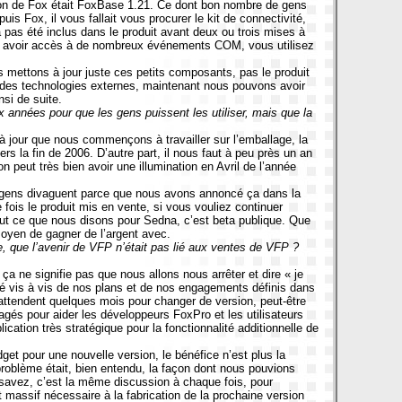
ion de Fox était FoxBase 1.21. Ce dont bon nombre de gens
s Fox, il vous fallait vous procurer le kit de connectivité,
pas été inclus dans le produit avant deux ou trois mises à
r avoir accès à de nombreux événements COM, vous utilisez
 mettons à jour juste ces petits composants, pas le produit
ec des technologies externes, maintenant nous pouvons avoir
si de suite.
 années pour que les gens puissent les utiliser, mais que la
e à jour que nous commençons à travailler sur l’emballage, la
rs la fin de 2006. D’autre part, il nous faut à peu près un an
 peut très bien avoir une illumination en Avril de l’année
les gens divaguent parce que nous avons annoncé ça dans la
e fois le produit mis en vente, si vous vouliez continuer
ut ce que nous disons pour Sedna, c’est beta publique. Que
moyen de gagner de l’argent avec.
e, que l’avenir de VFP n’était pas lié aux ventes de VFP ?
ça ne signifie pas que nous allons nous arrêter et dire « je
té vis à vis de nos plans et de nos engagements définis dans
 attendent quelques mois pour changer de version, peut-être
gés pour aider les développeurs FoxPro et les utilisateurs
cation très stratégique pour la fonctionnalité additionnelle de
get pour une nouvelle version, le bénéfice n’est plus
la
roblème était, bien entendu, la façon dont nous pouvions
us savez, c’est la même discussion à chaque fois, pour
 massif nécessaire à la fabrication de la prochaine version