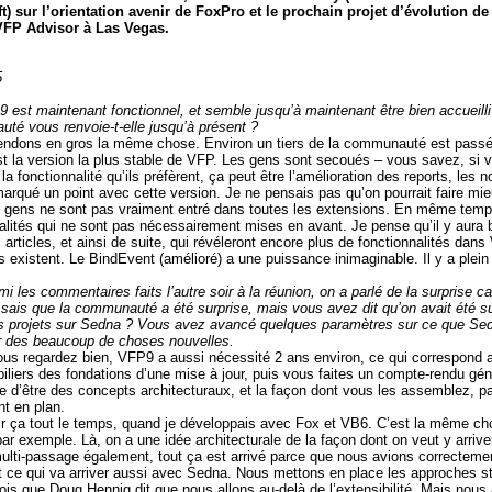
 sur l’orientation avenir de FoxPro et le prochain projet d’évolution de
VFP Advisor à Las Vegas.
5
 est maintenant fonctionnel, et semble jusqu’à maintenant être bien accueill
té vous renvoie-t-elle jusqu’à présent ?
ndons en gros la même chose. Environ un tiers de la communauté est passé 
st la version la plus stable de VFP. Les gens sont secoués – vous savez, si 
la fonctionnalité qu’ils préfèrent, ça peut être l’amélioration des reports, le
qué un point avec cette version. Je ne pensais pas qu’on pourrait faire mieux
s gens ne sont pas vraiment entré dans toutes les extensions. En même t
nnalités qui ne sont pas nécessairement mises en avant. Je pense qu’il y aur
 articles, et ainsi de suite, qui révéleront encore plus de fonctionnalités da
es existent. Le BindEvent (amélioré) a une puissance inimaginable. Il y a plein
mi les commentaires faits l’autre soir à la réunion, on a parlé de la surprise 
e sais que la communauté a été surprise, mais vous avez dit qu’on avait été
s projets sur Sedna ? Vous avez avancé quelques paramètres sur ce que Sedna 
r des beaucoup de choses nouvelles.
ous regardez bien, VFP9 a aussi nécessité 2 ans environ, ce qui correspond
iliers des fondations d’une mise à jour, puis vous faites un compte-rendu gén
 d’être des concepts architecturaux, et la façon dont vous les assemblez, pa
t en plan.
oir ça tout le temps, quand je développais avec Fox et VB6. C’est la même cho
par exemple. Là, on a une idée architecturale de la façon dont on veut y arrive
 multi-passage également, tout ça est arrivé parce que nous avions correctemen
ce qui va arriver aussi avec Sedna. Nous mettons en place les approches st
crois que Doug Hennig dit que nous allons au-delà de l’extensibilité. Mais nous 