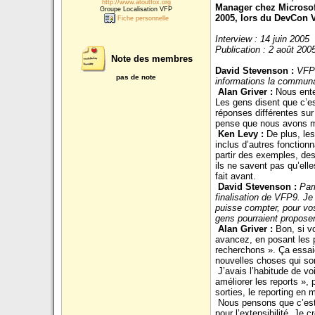
http://www.atoutfox.org
Manager chez Microsoft)
Groupe Localisation VFP
2005, lors du DevCon 
Fiche personnelle
Interview : 14 juin 2005
Publication : 2 août 200
Note des membres
David Stevenson :
VFP9
pas de note
informations la communau
Alan Griver
:
Nous ente
Les gens disent que c’e
réponses différentes sur 
pense que nous avons mar
Ken Levy
:
De plus, le
inclus d’autres fonctio
partir des exemples, des
ils ne savent pas qu’ell
fait avant.
David Stevenson
:
Par
finalisation de VFP9. J
puisse compter, pour vo
gens pourraient propose
Alan Griver
:
Bon, si v
avancez, en posant les p
recherchons ». Ça essaie
nouvelles choses qui son
J’avais l’habitude de v
améliorer les reports », 
sorties, le reporting en
Nous pensons que c’est 
pour l’extensibilité. Je 