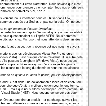
16 au 32 bits.
rner proprement sur cette plateforme. Nous savons que c’est
 commencer pour prendre ça en compte. Tous nos efforts sont
 combien de nouvelles API, Ken ?
 voulons nous interfacer pour les utiliser dans Fox,
s sommes centrés sur Sedna, et pas sur
la suite. On
ne peut
 en ce qui concerne d’autres évolutions.
cun perfectionnement après Sedna, et qu’il y a une possibilité
 gens nous questionnaient sur l’après VFP9. Nous sommes
 de décision chez Microsoft, et nous attendons deux années
edna. L’autre aspect de la réponse est que nous ne savons
merions que les développeurs Visual FoxPro et leurs
indows Vista). C’est quelque chose d’évident. D’un autre côté,
 et s’ils passent à Longhorn (Windows Vista), nous devons
 C’est complexe. Nous essayons d’encourager les gens à
s les aidons tout le long du chemin et nous ne les laissons
érent de ce qu’on a vu dans le passé, pour le développement
dder. C’est dans une collaboration d’idées et de choix, où
ur dire que c’était la meilleure option pour le long terme.
forme .NET, mais que nous allons développer FoxPro comme une
ns Visual Studio (.NET). Nous devons conserver ces deux
r. On peut prendre un produit – et ça change suivant les
z trouver différentes mises à jour en même temps, et vous