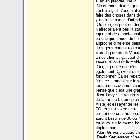
allez en prendre une ici,
Nous, nous disons que no
contrôle grid. Vous n’a
faire des choses dans de
y aurait le risque d’intro
Ou bien, on peut se dire
n’affecteraient pas la s
rajoutant des fonctionna
ou quelque chose de ce g
approche différente dans
Les gens parlent toujou
plus de parties de Visu
à nos clients. Ça veut d
savez, si on fait la moi
Oui, je pense que c’est
également. Ça veut dire 
fonctionner. Ça se réper
9 en ce moment sur le w
recommencez à nouveau. P
pense que c’est une gra
Ken Levy :
Je voudrais
de la même façon qu’on 
Vista) et essayer de le
TO, et juste avec cette 
en train de construire s
auront besoin de 30 ou 7
toujours sur la même base
déploiement.
Alan Griver :
L’autre c
David Stevenson :
Vra