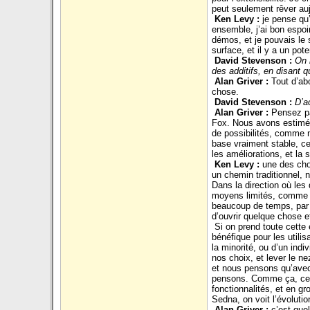
peut seulement rêver auj
Ken Levy :
je pense qu’
ensemble, j’ai bon espoir
démos, et je pouvais le s
surface, et il y a un po
David Stevenson :
On 
des additifs, en disant 
Alan Griver :
Tout d’ab
chose.
David Stevenson :
D’a
Alan Griver :
Pensez pa
Fox. Nous avons estimé q
de possibilités, comme 
base vraiment stable, c
les améliorations, et la st
Ken Levy :
une des ch
un chemin traditionnel, 
Dans la direction où les
moyens limités, comme po
beaucoup de temps, par e
d’ouvrir quelque chose et
Si on prend toute cette
bénéfique pour les utili
la minorité, ou d’un indi
nos choix, et lever le n
et nous pensons qu’avec
pensons. Comme ça, ce n
fonctionnalités, et en gr
Sedna, on voit l’évoluti
Alan Griver :
c’est que