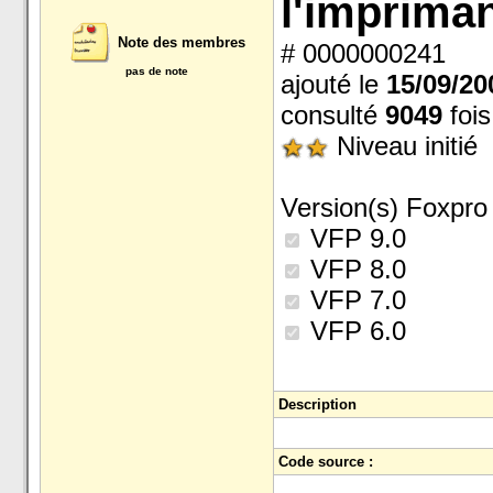
l'imprima
Note des membres
# 0000000241
pas de note
ajouté le
15/09/20
consulté
9049
fois
Niveau initié
Version(s) Foxpro 
VFP 9.0
VFP 8.0
VFP 7.0
VFP 6.0
Description
Code source :