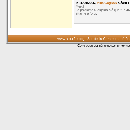
le 16/09/2005,
Mike Gagnon
a écrit :
Merci.
Le probleme a toujours été que ? PRIN
attaché à l'ordi.
www.atoutfox.org - Site de la Communauté Fr
Cette page est générée par un com