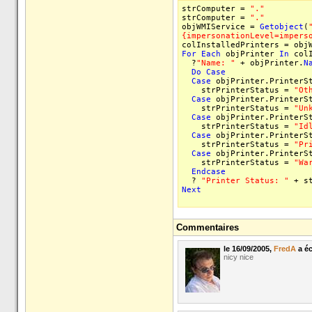
strComputer =
"."
strComputer =
"."
objWMIService =
Getobject
(
{impersonationLevel=impers
colInstalledPrinters = obj
For
Each
objPrinter
In
colI
?
"Name: "
+ objPrinter.
N
Do
Case
Case
objPrinter.PrinterSt
strPrinterStatus =
"Ot
Case
objPrinter.PrinterSt
strPrinterStatus =
"Un
Case
objPrinter.PrinterSt
strPrinterStatus =
"Id
Case
objPrinter.PrinterSt
strPrinterStatus =
"Pr
Case
objPrinter.PrinterSt
strPrinterStatus =
"Wa
Endcase
?
"Printer Status: "
+ st
Next
Commentaires
le 16/09/2005,
FredA
a écr
nicy nice