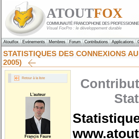
ATOUT
FOX
COMMUNAUTÉ FRANCOPHONE DES PROFESSIONNE
Visual FoxPro : le développement durable
Atoutfox
Evénements
Membres
Forum
Contributions
Applications
STATISTIQUES DES CONNEXIONS A
2005)
Retour à la liste
Contribut
Sta
L'auteur
Statistiqu
www.atout
Francis Faure