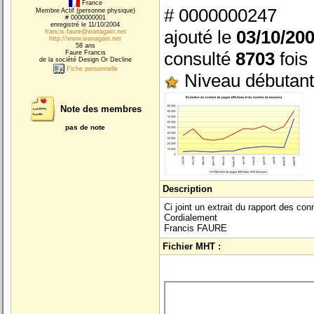
France
# 0000000247
Membre Actif (personne physique)
# 0000000001
enregistré le 11/10/2004
ajouté le
03/10/20
francis.faure@wanagain.net
http://www.wanagain.net
58 ans
consulté
8703
fois
Faure Francis
de la société Design Or Decline
Fiche personnelle
Niveau débutant
Note des membres
pas de note
Description
Ci joint un extrait du rapport des co
Cordialement
Francis FAURE
Fichier MHT :