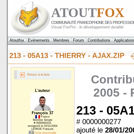
ATOUT
FOX
COMMUNAUTÉ FRANCOPHONE DES PROFESSIO
Visual FoxPro : le développement durable
Atoutfox
Evénements
Membres
Forum
Contributions
Application
213 - 05A13 - THIERRY - AJAX.ZIP
Retour à la liste
Contrib
2005 -
L'auteur
213 - 05A1
François 37
France
# 0000000277
Membre Simple
# 0000000103
enregistré le 03/11/2004
ajouté le
28/01/20
LEPAGE François
Fiche personnelle