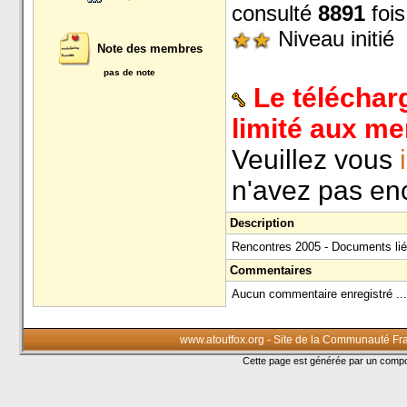
consulté
8891
fois
Niveau initié
Note des membres
pas de note
Le téléchar
limité aux m
Veuillez vous
n'avez pas enc
Description
Rencontres 2005 - Documents liés
Commentaires
Aucun commentaire enregistré ...
www.atoutfox.org - Site de la Communauté Fr
Cette page est générée par un com