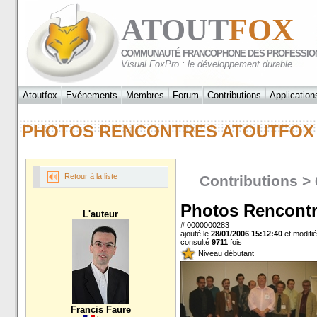
ATOUT
FOX
COMMUNAUTÉ FRANCOPHONE DES PROFESSIO
Visual FoxPro : le développement durable
Atoutfox
Evénements
Membres
Forum
Contributions
Application
PHOTOS RENCONTRES ATOUTFOX
Retour à la liste
Contributions > 
Photos Rencontr
L'auteur
# 0000000283
ajouté le
28/01/2006 15:12:40
et modifié
consulté
9711
fois
Niveau débutant
Francis Faure