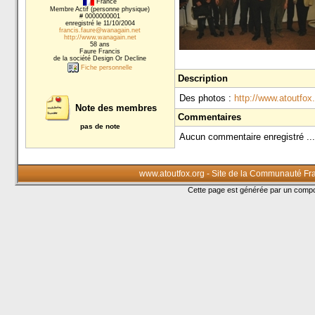
France
Membre Actif (personne physique)
# 0000000001
enregistré le 11/10/2004
francis.faure@wanagain.net
http://www.wanagain.net
58 ans
Faure Francis
de la société Design Or Decline
Fiche personnelle
Description
Des photos :
http://www.atoutfox
Note des membres
Commentaires
pas de note
Aucun commentaire enregistré ...
www.atoutfox.org - Site de la Communauté Fr
Cette page est générée par un com