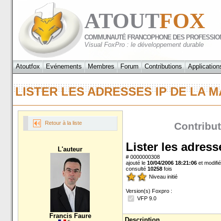
ATOUT
FOX
COMMUNAUTÉ FRANCOPHONE DES PROFESSIO
Visual FoxPro : le développement durable
Atoutfox
Evénements
Membres
Forum
Contributions
Application
LISTER LES ADRESSES IP DE LA
Retour à la liste
Contribut
Lister les adres
L'auteur
# 0000000308
ajouté le
10/04/2006 18:21:06
et modifié
consulté
10258
fois
Niveau initié
Version(s) Foxpro :
VFP 9.0
Francis Faure
Description