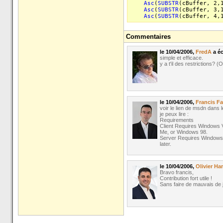
Asc
(
SUBSTR
(cBuffer, 2,
Asc
(
SUBSTR
(cBuffer, 3,
Asc
(
SUBSTR
(cBuffer, 4,
Commentaires
le 10/04/2006,
FredA
a écr
simple et efficace.
y a t'il des restrictions? (
le 10/04/2006,
Francis Fa
voir le lien de msdn dans 
je peux lire :
Requirements
Client Requires Windows 
Me, or Windows 98.
Server Requires Windows
later.
le 10/04/2006,
Olivier H
Bravo francis,
Contribution fort utile !
Sans faire de mauvais de 