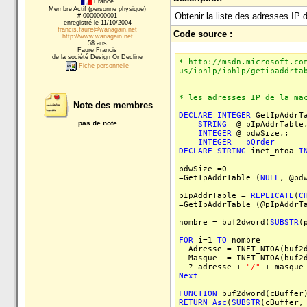
France
Membre Actif (personne physique)
Obtenir la liste des adresses IP 
# 0000000001
enregistré le 11/10/2004
francis.faure@wanagain.net
Code source :
http://www.wanagain.net
58 ans
Faure Francis
de la société Design Or Decline
* http://msdn.microsoft.co
Fiche personnelle
us/iphlp/iphlp/getipaddrta
* les adresses IP de la ma
Note des membres
DECLARE
INTEGER
GetIpAddrT
pas de note
STRING
@ pIpAddrTable
INTEGER
@ pdwSize,;
INTEGER
bOrder
DECLARE
STRING
inet_ntoa
I
pdwSize =0
=GetIpAddrTable (
NULL
, @pd
pIpAddrTable =
REPLICATE
(
C
=GetIpAddrTable (@pIpAddrT
nombre = buf2dword(
SUBSTR
(
FOR
i=1
TO
nombre
Adresse = INET_NTOA(buf2d
Masque = INET_NTOA(buf2d
? adresse +
"/"
+ masque
Next
FUNCTION
buf2dword(cBuffer
RETURN
Asc
(
SUBSTR
(cBuffer,