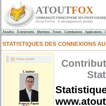
ATOUT
FOX
COMMUNAUTÉ FRANCOPHONE DES PROFESSIONNE
Visual FoxPro : le développement durable
Atoutfox
Evénements
Membres
Forum
Contributions
Applications
STATISTIQUES DES CONNEXIONS AU
Retour à la liste
Contribut
Sta
L'auteur
Statistiqu
www.atoutf
Francis Faure