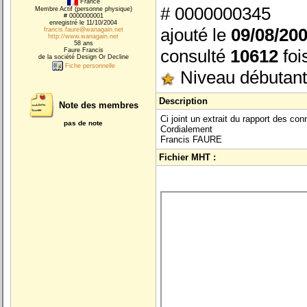
France
# 0000000345
Membre Actif (personne physique)
# 0000000001
enregistré le 11/10/2004
ajouté le
09/08/20
francis.faure@wanagain.net
http://www.wanagain.net
58 ans
consulté
10612
foi
Faure Francis
de la société Design Or Decline
Fiche personnelle
Niveau débutant
Description
Note des membres
Ci joint un extrait du rapport des co
pas de note
Cordialement
Francis FAURE
Fichier MHT :