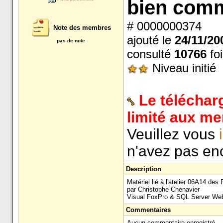
bien com
# 0000000374
Note des membres
ajouté le
24/11/20
pas de note
consulté
10766
foi
Niveau initié
Le téléchar
limité aux m
Veuillez vous
n'avez pas enc
Description
Matériel lié à l'atelier 06A14 de
par Christophe Chenavier
Visual FoxPro & SQL Server Web 
Commentaires
Aucun commentaire enregistré ...