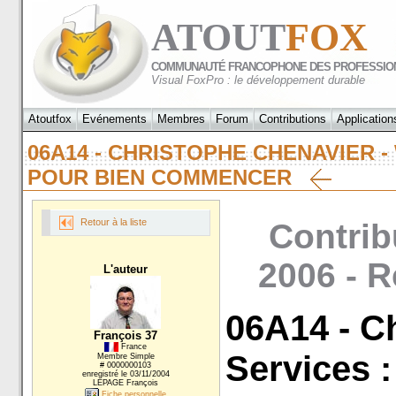
ATOUT
FOX
COMMUNAUTÉ FRANCOPHONE DES PROFESSIO
Visual FoxPro : le développement durable
Atoutfox
Evénements
Membres
Forum
Contributions
Application
06A14 - CHRISTOPHE CHENAVIER -
POUR BIEN COMMENCER
Retour à la liste
Contrib
2006 - R
L'auteur
06A14 - C
François 37
France
Services :
Membre Simple
# 0000000103
enregistré le 03/11/2004
LEPAGE François
Fiche personnelle