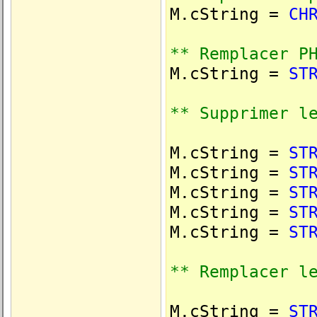
M.cString =
CH
** Remplacer P
M.cString =
ST
** Supprimer l
M.cString =
ST
M.cString =
ST
M.cString =
ST
M.cString =
ST
M.cString =
ST
** Remplacer l
M.cString =
ST