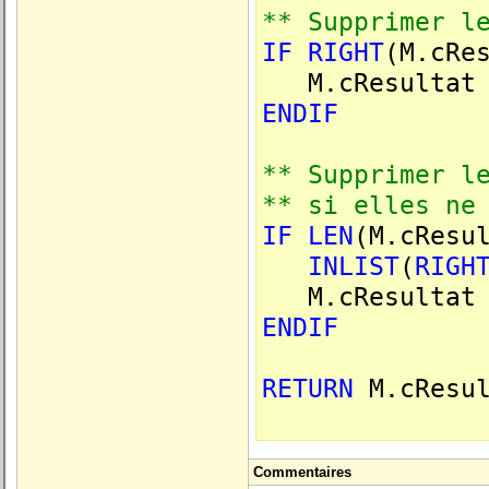
** Supprimer l
IF
RIGHT
(M.cRe
M.cResulta
ENDIF
** Supprimer l
** si elles ne
IF
LEN
(M.cResu
INLIST
(
RIGH
M.cResultat
ENDIF
RETURN
M.cResul
Commentaires