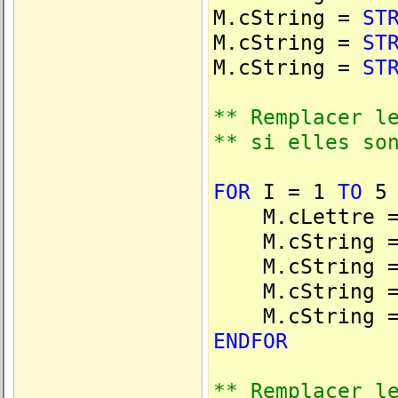
M.cString =
ST
M.cString =
ST
M.cString =
ST
** Remplacer l
** si elles so
FOR
I = 1
TO
5
M.cLettre 
M.cString 
M.cString 
M.cString 
M.cString 
ENDFOR
** Remplacer l