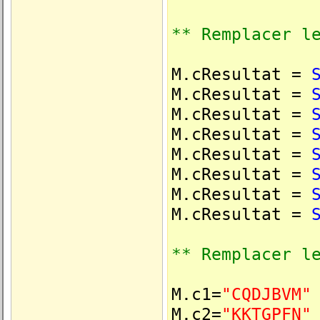
** Remplacer l
M.cResultat =
M.cResultat =
M.cResultat =
M.cResultat =
M.cResultat =
M.cResultat =
M.cResultat =
M.cResultat =
** Remplacer l
M.c1=
"CQDJBVM"
M.c2=
"KKTGPFN"