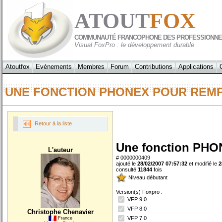
ATOUT
FOX
COMMUNAUTÉ FRANCOPHONE DES PROFESSIONNE
Visual FoxPro : le développement durable
Atoutfox
Evénements
Membres
Forum
Contributions
Applications
UNE FONCTION PHONEX POUR REM
Retour à la liste
Une fonction PHON
L'auteur
# 0000000409
ajouté le
28/02/2007 07:57:32
et modifié le
2
consulté
11844
fois
Niveau débutant
Version(s) Foxpro :
VFP 9.0
VFP 8.0
Christophe Chenavier
VFP 7.0
France