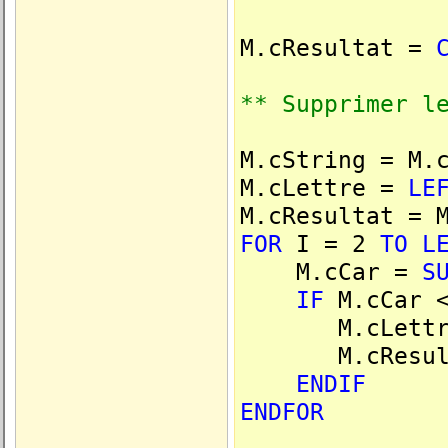
M.cResultat =
** Supprimer l
M.cString = M.
M.cLettre =
LE
M.cResultat = 
FOR
I = 2
TO
L
M.cCar =
S
IF
M.cCar <
M.cLettre 
M.cResultat 
ENDIF
ENDFOR