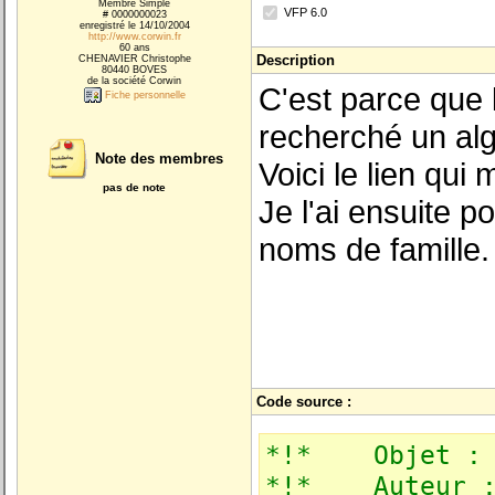
Membre Simple
VFP 6.0
# 0000000023
enregistré le 14/10/2004
http://www.corwin.fr
60 ans
Description
CHENAVIER Christophe
80440 BOVES
de la société Corwin
C'est parce que 
Fiche personnelle
recherché un al
Note des membres
Voici le lien qui
pas de note
Je l'ai ensuite 
noms de famille.
Code source :
*!* Objet : Im
*!* Auteur : 