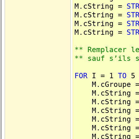
M.cString =
ST
M.cString =
ST
M.cString =
ST
M.cString =
ST
** Remplacer l
** sauf s’ils 
FOR
I = 1
TO
5
M.cGroupe 
M.cString 
M.cString 
M.cString 
M.cString 
M.cString 
M.cString 