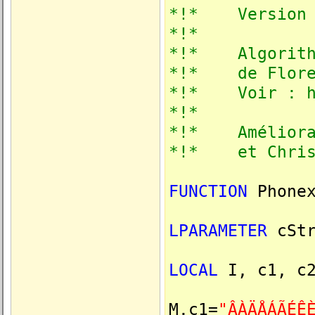
*!* Version :
*!*
*!* Algorithme
*!* de Florenc
*!* Voir : htt
*!*
*!* Améliorati
*!* et Christ
FUNCTION
Phone
LPARAMETER
cStr
LOCAL
I, c1, c2
M.c1=
"ÂÀÄÅÁÃÉÊ