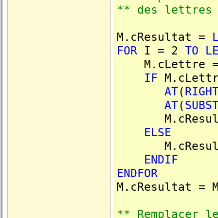
** des lettres
M.cResultat =
FOR
I = 2
TO
L
M.cLettre 
IF
M.cLett
AT
(
RIGH
AT
(
SUBS
M.cResultat
ELSE
M.cResultat 
ENDIF
ENDFOR
M.cResultat = 
** Remplacer l