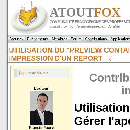
ATOUT
FOX
COMMUNAUTÉ FRANCOPHONE DES PROFESSIO
Visual FoxPro : le développement durable
Atoutfox
Evénements
Membres
Forum
Contributions
Application
UTILISATION DU "PREVIEW CONTA
IMPRESSION D'UN REPORT
Retour à la liste
Contrib
i
L'auteur
Utilisatio
Gérer l'a
Francis Faure