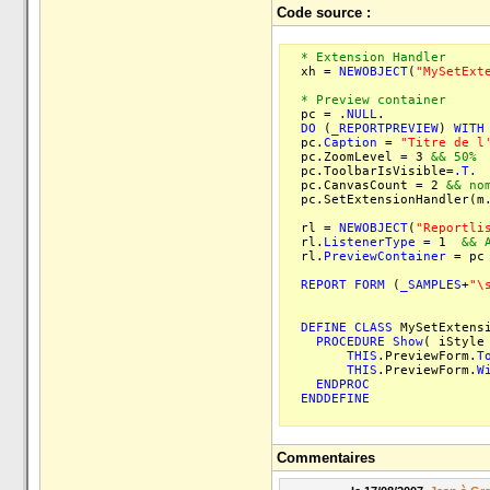
Code source :
* Extension Handler
xh =
NEWOBJECT
(
"MySetExt
* Preview container
pc = .
NULL
.
DO
(
_REPORTPREVIEW
)
WITH
pc.
Caption
=
"Titre de l
pc.ZoomLevel = 3
&& 50%
pc.ToolbarIsVisible=
.T.
pc.CanvasCount = 2
&& no
pc.SetExtensionHandler(m
rl =
NEWOBJECT
(
"Reportli
rl.
ListenerType
= 1
&& 
rl.
PreviewContainer
= pc
REPORT
FORM
(
_SAMPLES
+
"\
DEFINE
CLASS
MySetExtens
PROCEDURE
Show
( iStyle
THIS
.PreviewForm.
T
THIS
.PreviewForm.
W
ENDPROC
ENDDEFINE
Commentaires