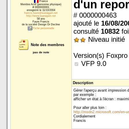
d'un repor
France
Membre Actif (personne physique)
# 0000000001
enregistré le 11/10/2004
# 0000000463
francis.faure@wanagain.net
http://www.wanagain.net
58 ans
ajouté le
16/08/20
Faure Francis
de la société Design Or Decline
Fiche personnelle
consulté
10832
foi
Niveau initié
Note des membres
pas de note
Version(s) Foxpro 
VFP 9.0
Description
Gérer l'aperçu avant impression d
par exemple :
afficher un état à l'écran : maxim
Pour aller plus loin :
http://msdn2.microsoft.com/en-u
Cordialement
Francis