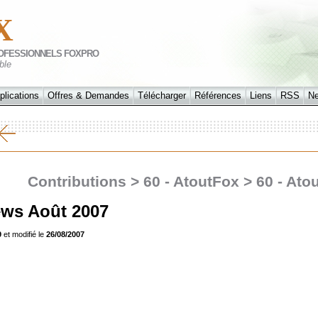
X
OFESSIONNELS FOXPRO
ble
plications
Offres & Demandes
Télécharger
Références
Liens
RSS
N
Contributions > 60 - AtoutFox > 60 - At
ws Août 2007
9
et modifié le
26/08/2007