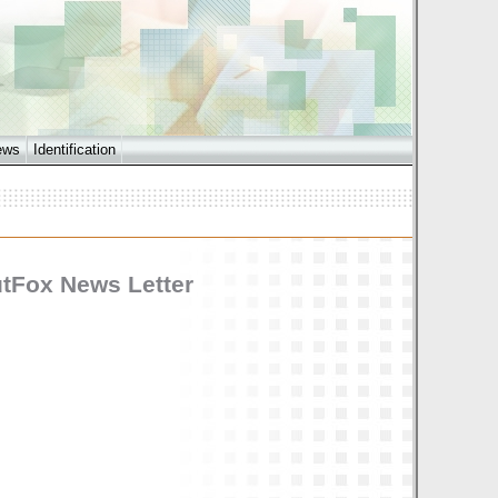
ews
Identification
outFox News Letter