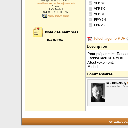
enregistré le 12/10/2004
VFP 6.0
corneilhan.michel.levy@orange.fr
73 ans
VFP 5.0
LEVY Michel
34490 CORNEILHAN
VFP 3.0
Fiche personnelle
FPW 2.6
FPD 2.x
Note des membres
Télécharger le PDF
(
pas de note
Description
Pour préparer les Renco
Bonne lecture à tous
AtoutFoxement,
Michel
Commentaires
le 31/08/2007,
ton article m'a
www.atoutfo