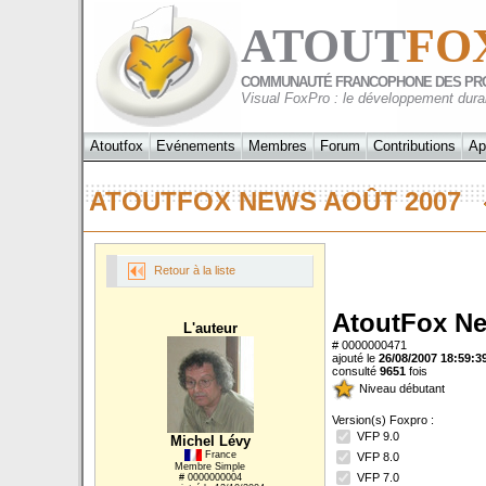
ATOUT
FO
COMMUNAUTÉ FRANCOPHONE DES PR
Visual FoxPro : le développement dura
Atoutfox
Evénements
Membres
Forum
Contributions
Ap
ATOUTFOX NEWS AOÛT 2007
Retour à la liste
AtoutFox Ne
L'auteur
# 0000000471
ajouté le
26/08/2007 18:59:3
consulté
9651
fois
Niveau débutant
Version(s) Foxpro :
VFP 9.0
Michel Lévy
France
VFP 8.0
Membre Simple
VFP 7.0
# 0000000004