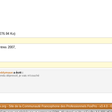
276.94 Ko)
ntres 2007,
eddymaue
a écrit :
 rendu dépressif, je vais m'couché
x.org - Site de la Communauté Francophone des Professionnels FoxPro - v3.4.0 - 