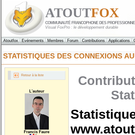
ATOUT
FOX
COMMUNAUTÉ FRANCOPHONE DES PROFESSIONNE
Visual FoxPro : le développement durable
Atoutfox
Evénements
Membres
Forum
Contributions
Applications
STATISTIQUES DES CONNEXIONS AU
Retour à la liste
Contribut
Sta
L'auteur
Statistiqu
www.atoutf
Francis Faure