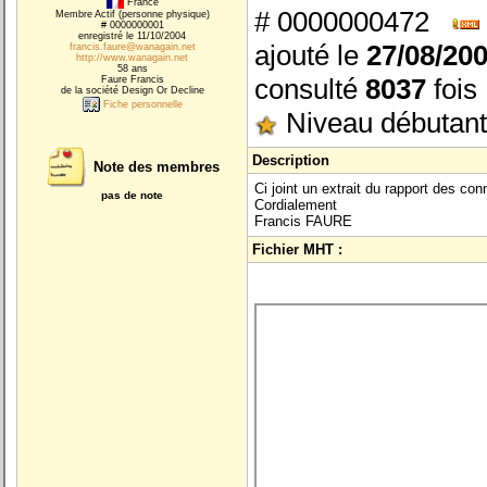
France
# 0000000472
Membre Actif (personne physique)
# 0000000001
enregistré le 11/10/2004
ajouté le
27/08/20
francis.faure@wanagain.net
http://www.wanagain.net
58 ans
consulté
8037
fois
Faure Francis
de la société Design Or Decline
Fiche personnelle
Niveau débutant
Description
Note des membres
Ci joint un extrait du rapport des co
pas de note
Cordialement
Francis FAURE
Fichier MHT :