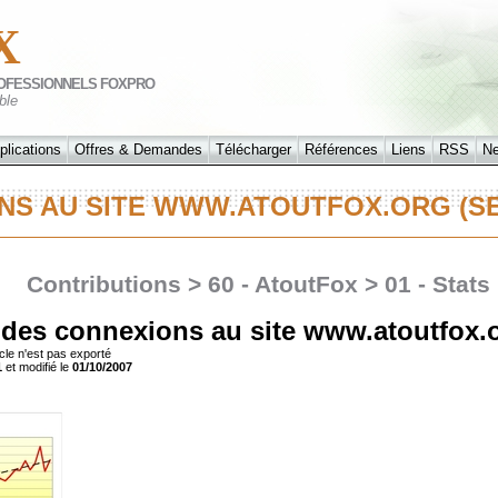
X
OFESSIONNELS FOXPRO
ble
plications
Offres & Demandes
Télécharger
Références
Liens
RSS
N
ONS AU SITE WWW.ATOUTFOX.ORG (
Contributions > 60 - AtoutFox > 01 - Stats
s des connexions au site www.atoutfox.
cle n'est pas exporté
1
et modifié le
01/10/2007