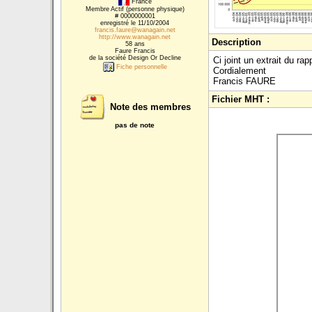
France
Membre Actif (personne physique)
# 0000000001
enregistré le 11/10/2004
francis.faure@wanagain.net
http://www.wanagain.net
Description
58 ans
Faure Francis
de la société Design Or Decline
Ci joint un extrait du r
Fiche personnelle
Cordialement
Francis FAURE
Fichier MHT :
Note des membres
pas de note