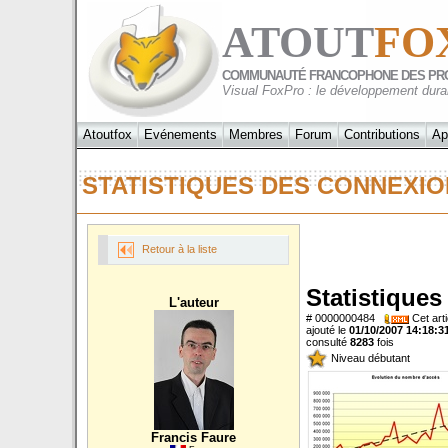
ATOUT
FO
COMMUNAUTÉ FRANCOPHONE DES PR
Visual FoxPro : le développement dura
Atoutfox
Evénements
Membres
Forum
Contributions
Ap
STATISTIQUES DES CONNEXI
Retour à la liste
Statistique
L'auteur
# 0000000484
Cet arti
ajouté le
01/10/2007 14:18:3
consulté
8283
fois
Niveau débutant
Francis Faure