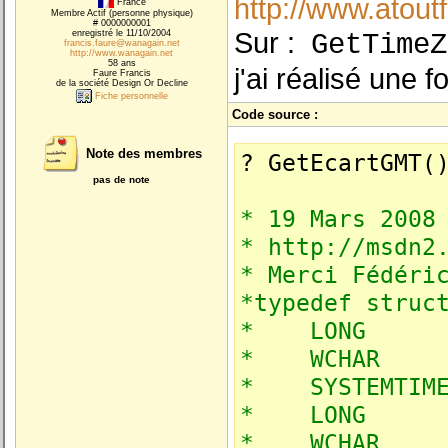
http://www.ato
France
Membre Actif (personne physique)
# 0000000001
Sur :
enregistré le 11/10/2004
GetTimeZ
francis.faure@wanagain.net
http://www.wanagain.net
58 ans
j'ai réalisé une 
Faure Francis
de la société Design Or Decline
Fiche personnelle
Code source :
Note des membres
? GetEcartGMT(
pas de note
* 19 Mars 2008
* http://msdn2
* Merci Fédéri
*typedef struc
* LONG
* WCHAR Stan
* SYSTEMTIME
* LONG St
* WCHAR Dayl