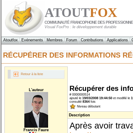
ATOUT
FOX
COMMUNAUTÉ FRANCOPHONE DES PROFESSIONNE
Visual FoxPro : le développement durable
Atoutfox
Evénements
Membres
Forum
Contributions
Applications
RÉCUPÉRER DES INFORMATIONS RÉ
Retour à la liste
Récupérer des info
L'auteur
# 0000000514
ajouté le
19/03/2008 19:44:50
et modifié le
1
consulté
8364
fois
Niveau débutant
Description
Après avoir trava
Francis Faure