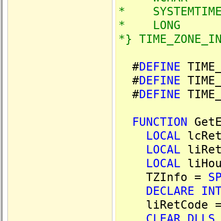
* SYSTEMTIME
* LONG Da
*} TIME_ZONE_I
#
DEFINE
TIME_
#
DEFINE
TIME_
#
DEFINE
TIME_
FUNCTION
GetE
LOCAL
lcRe
LOCAL
liRe
LOCAL
liHo
TZInfo =
S
DECLARE
IN
liRetCode = G
CLEAR
DLLS