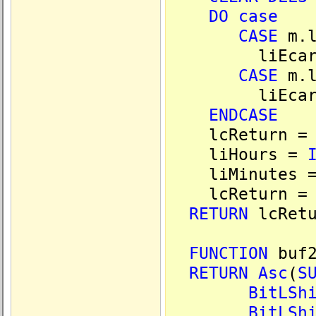
DO
case
CASE
m.l
liEcartGMT
CASE
m.l
liEcartGMT
ENDCASE
lcReturn 
liHours =
liMinutes 
lcReturn = l
RETURN
lcRetu
FUNCTION
buf2
RETURN
Asc
(
S
BitLSh
BitLSh