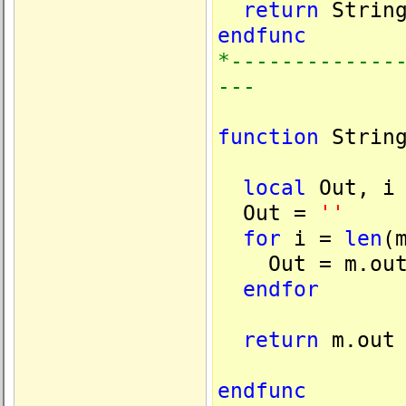
return
String
endfunc
*-------------
---
function
String
local
Out, i
Out =
''
for
i =
len
(
Out = m.ou
endfor
return
m.out
endfunc