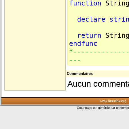
function
String
declare
stri
return
String
endfunc
*-------------
---
Commentaires
Aucun commentair
www.atoutfox.org 
Cette page est générée par un com