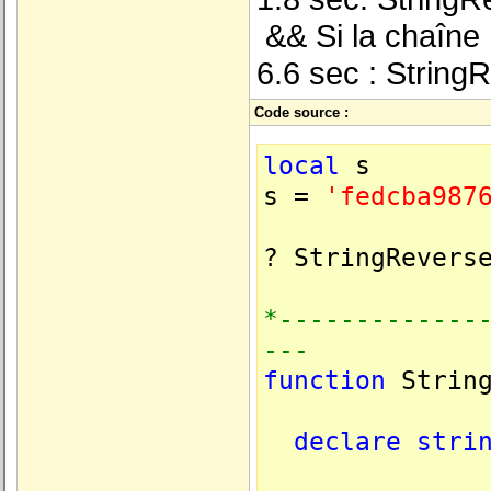
&& Si la chaîne 
6.6 sec : Strin
Code source :
local
s
s =
'fedcba987
? StringRevers
*-------------
---
function
String
declare
stri