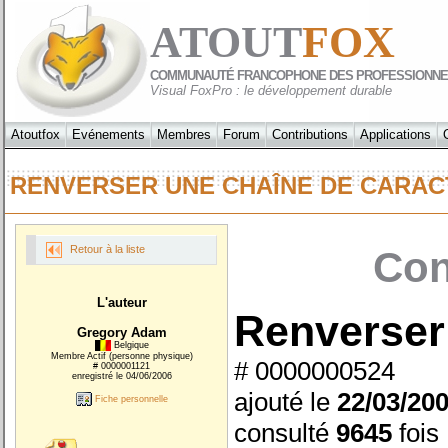
ATOUT
FOX
COMMUNAUTÉ FRANCOPHONE DES PROFESSIONNE
Visual FoxPro : le développement durable
Atoutfox
Evénements
Membres
Forum
Contributions
Applications
RENVERSER UNE CHAÎNE DE CAR
Retour à la liste
Con
L'auteur
Renverser
Gregory Adam
Belgique
Membre Actif (personne physique)
# 0000000524
# 0000001121
enregistré le 04/06/2006
ajouté le
22/03/20
Fiche personnelle
consulté
9645
fois