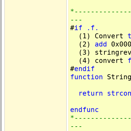
*-------------
---
#
if
.f.
(1) Convert
(2)
add
0x000
(3) stringrev
(4) convert
#
endif
function
String
return
strco
endfunc
*-------------
---