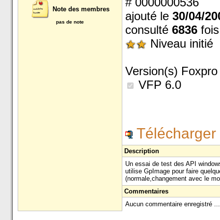
# 0000000536
Note des membres
ajouté le
30/04/20
pas de note
consulté
6836
fois
Niveau initié
Version(s) Foxpro 
VFP 6.0
Télécharger 
Description
Un essai de test des API windows 
utilise GpImage pour faire quel
(normale,changement avec le mouse
Commentaires
Aucun commentaire enregistré ...