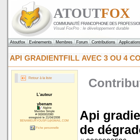
ATOUT
FOX
COMMUNAUTÉ FRANCOPHONE DES PROFESSIO
Visual FoxPro : le développement durable
Atoutfox
Evénements
Membres
Forum
Contributions
Application
API GRADIENTFILL AVEC 3 OU 4
Retour à la liste
Contribu
L'auteur
ybenam
Algérie
Api gradie
Membre Simple
# 0000002080
enregistré le 21/04/2008
BENAMEURYOUSFI1@GMAIL.COM
de dégrad
Fiche personnelle