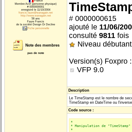
France
TimeStam
Membre Actif (personne physique)
# 0000000001
enregistré le 11/10/2004
francis.faure@wanagain.net
http://www.wanagain.net
# 0000000615
58 ans
Faure Francis
ajouté le
11/06/200
de la société Design Or Decline
Fiche personnelle
consulté
9811
fois
Niveau débutant
Note des membres
pas de note
Version(s) Foxpro :
VFP 9.0
Description
Le TimeStamp est le nombre de secon
TimeStamp en DateTime ou l'inverse.
Code source :
*
* Manipulation de "TimeStamp"
*