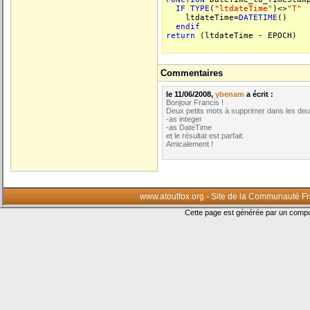
IF
TYPE
(
"ltdateTime"
)<>
"T"
ltdateTime=
DATETIME
()
endif
return
(ltdateTime - EPOCH)
Commentaires
le 11/06/2008,
ybenam
a écrit :
Bonjour Francis !
Deux petits mots à supprimer dans les deu
-as integer
-as DateTime
et le résultat est parfait.
Amicalement !
www.atoutfox.org - Site de la Communauté F
Cette page est générée par un com