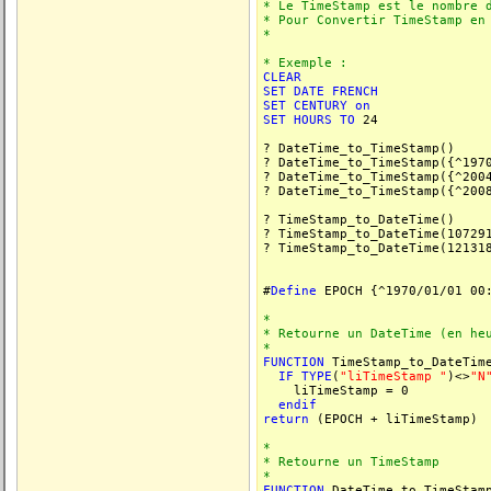
* Le TimeStamp est le nombre 
* Pour Convertir TimeStamp en
*
* Exemple :
CLEAR
SET
DATE
FRENCH
SET
CENTURY
on
SET
HOURS
TO
24
? DateTime_to_TimeStamp()
? DateTime_to_TimeStamp({^197
? DateTime_to_TimeStamp({^200
? DateTime_to_TimeStamp({^200
? TimeStamp_to_DateTime()
? TimeStamp_to_DateTime(10729
? TimeStamp_to_DateTime(12131
#
Define
EPOCH {^1970/01/01 00
*
* Retourne un DateTime (en he
*
FUNCTION
TimeStamp_to_DateTim
IF
TYPE
(
"liTimeStamp "
)<>
"N
liTimeStamp = 0
endif
return
(EPOCH + liTimeStamp)
*
* Retourne un TimeStamp
*
FUNCTION
DateTime_to_TimeStam