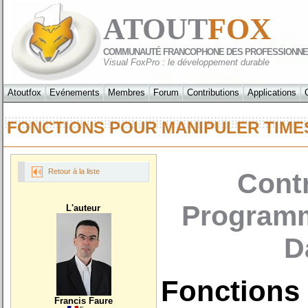
ATOUT
FOX
COMMUNAUTÉ FRANCOPHONE DES PROFESSIONNE
Visual FoxPro : le développement durable
Atoutfox
Evénements
Membres
Forum
Contributions
Applications
FONCTIONS POUR MANIPULER TI
Retour à la liste
Contr
Programm
L'auteur
D
Fonctions
Francis Faure