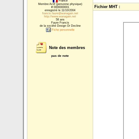
France
Membre Actif (personne physique)
Fichier MHT :
# 0000000001
enregistré le 11/10/2004
francis.faure@wanagain.net
http://www.wanagain.net
58 ans
Faure Francis
de la société Design Or Decline
Fiche personnelle
Note des membres
pas de note