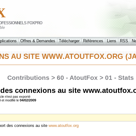
X
OFESSIONNELS FOXPRO
ble
plications
Offres & Demandes
Télécharger
Références
Liens
RSS
N
NS AU SITE WWW.ATOUTFOX.ORG (J
Contributions > 60 - AtoutFox > 01 - Stats
 des connexions au site www.atoutfox.o
cle n'est pas exporté
4
et modifié le
04/02/2009
apport des connexions au site
www.atoutfox.org