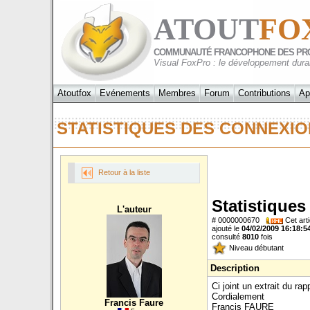
ATOUT
FO
COMMUNAUTÉ FRANCOPHONE DES PR
Visual FoxPro : le développement dura
Atoutfox
Evénements
Membres
Forum
Contributions
Ap
STATISTIQUES DES CONNEXIO
Retour à la liste
Statistiques
L'auteur
# 0000000670
Cet arti
ajouté le
04/02/2009 16:18:5
consulté
8010
fois
Niveau débutant
Description
Ci joint un extrait du r
Cordialement
Francis Faure
Francis FAURE