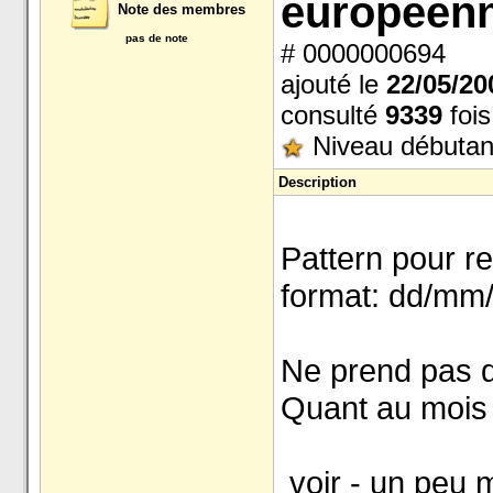
europeen
Note des membres
pas de note
# 0000000694
ajouté le
22/05/20
consulté
9339
fois
Niveau débutan
Description
Pattern pour r
format: dd/mm
Ne prend pas d
Quant au mois 
voir - un peu m