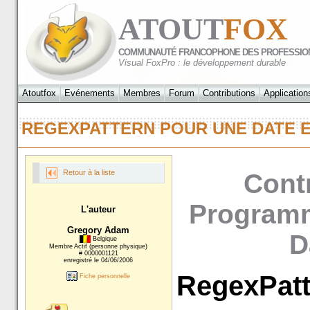
ATOUT
FOX
COMMUNAUTÉ FRANCOPHONE DES PROFESSIO
Visual FoxPro : le développement durable
Atoutfox
Evénements
Membres
Forum
Contributions
Application
REGEXPATTERN POUR UNE DATE
Retour à la liste
Contr
Programm
L'auteur
Gregory Adam
D
Belgique
Membre Actif (personne physique)
# 0000001121
enregistré le 04/06/2006
RegexPatt
Fiche personnelle