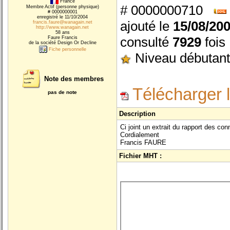
France
# 0000000710
Membre Actif (personne physique)
# 0000000001
enregistré le 11/10/2004
ajouté le
15/08/20
francis.faure@wanagain.net
http://www.wanagain.net
58 ans
consulté
7929
fois
Faure Francis
de la société Design Or Decline
Fiche personnelle
Niveau débutant
Note des membres
Télécharger 
pas de note
Description
Ci joint un extrait du rapport des co
Cordialement
Francis FAURE
Fichier MHT :