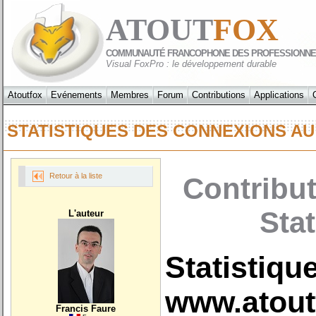
ATOUT
FOX
COMMUNAUTÉ FRANCOPHONE DES PROFESSIONNE
Visual FoxPro : le développement durable
Atoutfox
Evénements
Membres
Forum
Contributions
Applications
STATISTIQUES DES CONNEXIONS AU
Retour à la liste
Contribut
Sta
L'auteur
Statistiqu
www.atoutf
Francis Faure