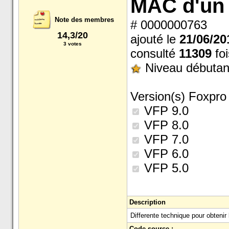
MAC d'un 
Note des membres
# 0000000763
14,3/20
ajouté le
21/06/20
3 votes
consulté
11309
foi
Niveau débutan
Version(s) Foxpro 
VFP 9.0
VFP 8.0
VFP 7.0
VFP 6.0
VFP 5.0
Description
Differente technique pour obtenir
Code source :