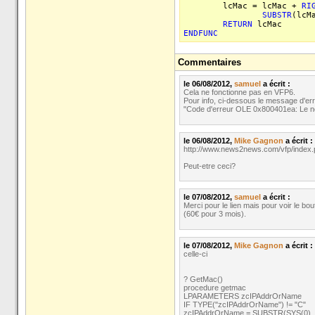
lcMac = lcMac +
RI
SUBSTR
(lcM
RETURN
lcMac
ENDFUNC
Commentaires
le 06/08/2012,
samuel
a écrit :
Cela ne fonctionne pas en VFP6.
Pour info, ci-dessous le message d'err
"Code d'erreur OLE 0x800401ea: Le nom
le 06/08/2012,
Mike Gagnon
a écrit :
http://www.news2news.com/vfp/index
Peut-etre ceci?
le 07/08/2012,
samuel
a écrit :
Merci pour le lien mais pour voir le bout
(60€ pour 3 mois).
le 07/08/2012,
Mike Gagnon
a écrit :
celle-ci
? GetMac()
procedure getmac
LPARAMETERS zcIPAddrOrName
IF TYPE("zcIPAddrOrName") != "C"
zcIPAddrOrName = SUBSTR(SYS(0), 1, 