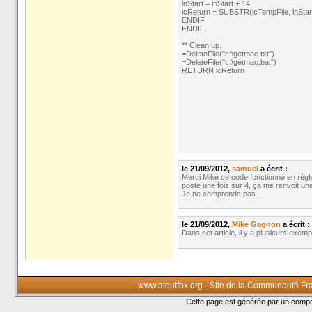
lnStart = lnStart + 14
lcReturn = SUBSTR(lcTempFile, lnStart
ENDIF
ENDIF
** Clean up.
=DeleteFile("c:\getmac.txt")
=DeleteFile("c:\getmac.bat")
RETURN lcReturn
le 21/09/2012,
samuel
a écrit :
Merci Mike ce code fonctionne en règ
poste une fois sur 4, ça me renvoit u
Je ne comprends pas...
le 21/09/2012,
Mike Gagnon
a écrit :
Dans cet article, il y a plusieurs exem
www.atoutfox.org - Site de la Communauté Fr
Cette page est générée par un com