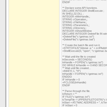
ENDIF
** Declare some API functions.
DECLARE INTEGER ShellExecute ;
IN SHELL32.DLL ;
INTEGER nWinHandle,;
STRING cOperation,;
STRING cFileName,;
STRING cParameters,;
STRING cDirectory,;
INTEGER nShowWindow
DECLARE INTEGER DeleteFile IN wi
=DeleteFile("c:\getmac.txt")
=DeleteFile("c:\getmac.bat")
** Create the batch file and run it.
=STRTOFILE("nbtstat -a " + zcIPAddrOr
=ShellExecute(0, "open", "c:\getmac.bat"
** Wait until the file is created
lnSeconds = SECONDS()
lnHandle = FOPEN("c:\getmac.txt")
DO WHILE lnHandle <= 0 AND SECOND
** Wait until file created...
=INKEY(.1, "H")
lnHandle = FOPEN("c:\getmac.txt")
ENDDO
IF lnHandle > 0
=FCLOSE(lnHandle)
ENDIF
** Parse through the file.
lcReturn = ""
IF FILE("c:\getmac.txt")
lcTempFile = UPPER(FILETOSTR("c:\g
lnStart = AT("MAC ADDRESS = ", lcTe
IF lnStart > 0