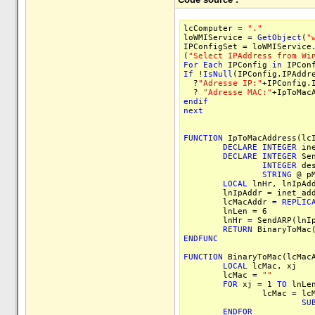
lcComputer =
"."
loWMIService =
GetObject
(
"
IPConfigSet = loWMIService
(
"Select IPAddress from Wi
For
Each
IPConfig
in
IPConf
If
!
IsNull
(IPConfig.IPAddr
?
"Adresse IP:"
+IPConfig.
?
"Adresse MAC:"
+IpToMac
endif
next
FUNCTION
IpToMacAddress(lc
DECLARE
INTEGER
ine
DECLARE
INTEGER
Se
INTEGER
de
STRING
@ pM
LOCAL
lnHr, lnIpAdd
lnIpAddr = inet_addr
lcMacAddr =
REPLIC
lnLen = 6
lnHr = SendARP(lnIpAdd
RETURN
BinaryToMac(
ENDFUNC
FUNCTION
BinaryToMac(lcMacA
LOCAL
lcMac, xj
lcMac =
""
FOR
xj = 1
TO
lnLen
lcMac = lcMa
SU
ENDFOR