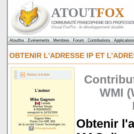
ATOUT
FOX
COMMUNAUTÉ FRANCOPHONE DES PROFESSIO
Visual FoxPro : le développement durable
Atoutfox
Evénements
Membres
Forum
Contributions
Application
OBTENIR L'ADRESSE IP ET L'AD
Retour à la liste
Contribu
WMI (
L'auteur
Mike Gagnon
Canada
Membre Simple
# 0000000025
enregistré le 14/10/2004
mike.gagnon@umana.ca
Gagnon Mike
Obtenir l'
Pointe Cla H9R 3K8
de la société Carver Technologies Inc.
Fiche personnelle