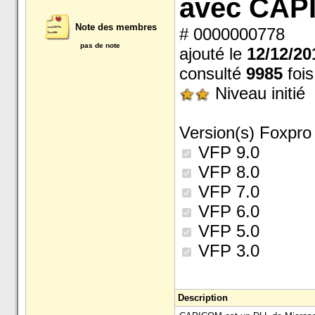
avec CAP
Note des membres
# 0000000778
pas de note
ajouté le
12/12/20
consulté
9985
fois
Niveau initié
Version(s) Foxpro 
VFP 9.0
VFP 8.0
VFP 7.0
VFP 6.0
VFP 5.0
VFP 3.0
Description