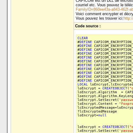
CAPICOM est un DLL de Microsoft
courriel etc. Vous pouvez le téléch
FamilyID=860ee43a-a843-462f-ab
Voici comment encrypter et décry
Vous pouvez les trouver ici:
http:
Code source :
CLEAR
#
DEFINE
CAPICOM_ENCRYPTION_
#
DEFINE
CAPICOM_ENCRYPTION_
#
DEFINE
CAPICOM_ENCRYPTION_
#
DEFINE
CAPICOM_ENCRYPTION_
#
DEFINE
CAPICOM_ENCRYPTION_
#
DEFINE
CAPICOM_ENCRYPTION_
#
DEFINE
CAPICOM_ENCRYPTION_
#
DEFINE
CAPICOM_ENCRYPTION_
#
DEFINE
CAPICOM_ENCRYPTION_
#
DEFINE
CAPICOM_ENCRYPTION_
#
DEFINE
CAPICOM_ENCRYPTION_
LOCAL
loEncrypt,lcEncrypted
loEncrypt =
CREATEOBJECT
(
"
loEncrypt.Algorithm = CAPI
loencrypt.Algorithm.KeyLen
loEncrypt.SetSecret(
'passw
loEncrypt.Content =
"Foxpr
lcEncryptedMessage=loEncry
?lcEncryptedMessage
loEncrypt=
null
loEncrypt =
CREATEOBJECT
(
"
loEncrypt.SetSecret(
'passw