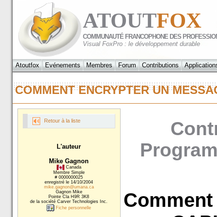
ATOUT
FOX
COMMUNAUTÉ FRANCOPHONE DES PROFESSIO
Visual FoxPro : le développement durable
Atoutfox
Evénements
Membres
Forum
Contributions
Application
COMMENT ENCRYPTER UN MESSA
Retour à la liste
Contr
Programm
L'auteur
Mike Gagnon
Canada
Membre Simple
# 0000000025
enregistré le 14/10/2004
mike.gagnon@umana.ca
Gagnon Mike
Comment 
Pointe Cla H9R 3K8
de la société Carver Technologies Inc.
Fiche personnelle