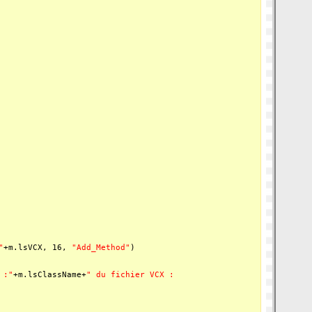
"
+m.lsVCX, 16,
"Add_Method"
)
 :"
+m.lsClassName+
" du fichier VCX :