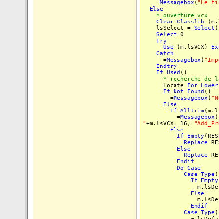
=
Messagebox
(
"Le fi
Else
* ouverture vcx
Clear
Classlib
(m.
lsSelect =
Select
(
Select
0
Try
Use
(m.lsVCX)
Ex
Catch
=
Messagebox
(
"Imp
Endtry
If
Used
()
* recherche de la
Locate
For
Lower
If
Not
Found
()
=
Messagebox
(
"N
Else
If
Alltrim
(m.l
=
Messagebox
(
"
+m.lsVCX, 16,
"Add_Pr
Else
If
Empty
(RES
Replace
RE
Else
Replace
RE
Endif
Do
Case
Case
Type
(
If
Empty
m.lsDefau
Else
m.lsDefau
Endif
Case
Type
(
m.lsDefaul