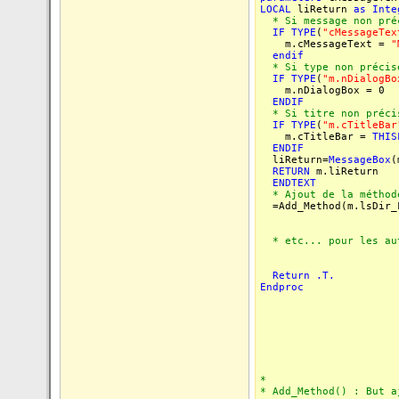
LOCAL
liReturn
as
Inte
* Si message non pré
IF
TYPE
(
"cMessageTex
m.cMessageText =
"
endif
* Si type non précisé
IF
TYPE
(
"m.nDialogBo
m.nDialogBox = 0
ENDIF
* Si titre non précis
IF
TYPE
(
"m.cTitleBar
m.cTitleBar =
THIS
ENDIF
liReturn=
MessageBox
(
RETURN
m.liReturn
ENDTEXT
* Ajout de la méthod
=Add_Method(m.lsDir_F
* etc... pour les au
Return
.T.
Endproc
*
* Add_Method() : But a