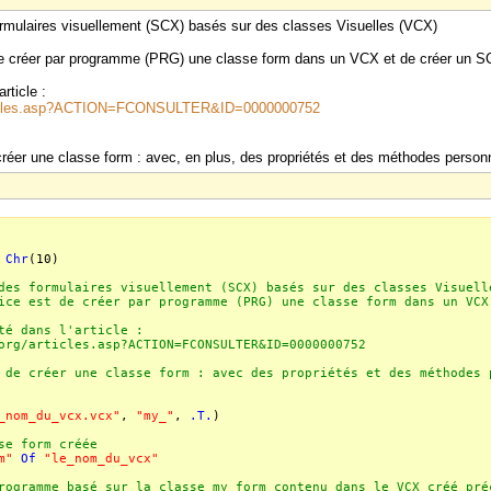
rmulaires visuellement (SCX) basés sur des classes Visuelles (VCX)
t de créer par programme (PRG) une classe form dans un VCX et de créer un S
article :
articles.asp?ACTION=FCONSULTER&ID=0000000752
éer une classe form : avec, en plus, des propriétés et des méthodes person
+
Chr
(10)
des formulaires visuellement (SCX) basés sur des classes Visuell
ice est de créer par programme (PRG) une classe form dans un VCX
té dans l'article :
org/articles.asp?ACTION=FCONSULTER&ID=0000000752
 de créer une classe form : avec des propriétés et des méthodes 
_nom_du_vcx.vcx"
,
"my_"
,
.T.
)
e form créée
m"
Of
"le_nom_du_vcx"
ogramme basé sur la classe my_form contenu dans le VCX créé pré