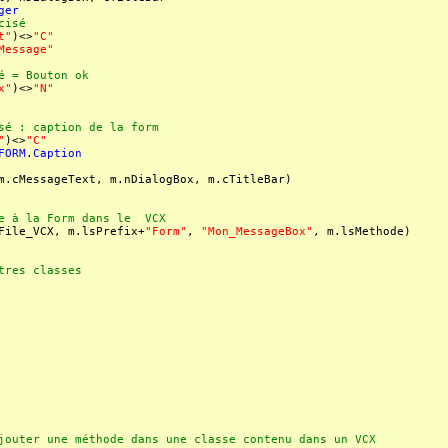
ger
cisé
t"
)<>
"C"
Message"
 = Bouton ok
x"
)<>
"N"
é : caption de la form
"
)<>
"C"
FORM
.
Caption
m.cMessageText, m.nDialogBox, m.cTitleBar)
e à la Form dans le VCX
ile_VCX, m.lsPrefix+
"Form"
,
"Mon_MessageBox"
, m.lsMethode)
tres classes
jouter une méthode dans une classe contenu dans un VCX