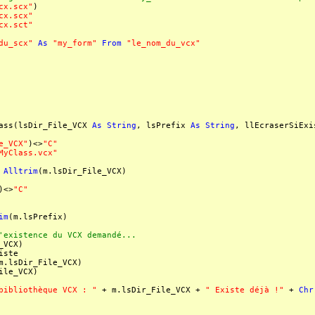
cx.scx"
)
cx.scx"
cx.sct"
du_scx"
As
"my_form"
From
"le_nom_du_vcx"
ass(lsDir_File_VCX
As
String
, lsPrefix
As
String
, llEcraserSiEx
e_VCX"
)<>
"C"
MyClass.vcx"
=
Alltrim
(m.lsDir_File_VCX)
)<>
"C"
im
(m.lsPrefix)
existence du VCX demandé...
_VCX)
iste
.lsDir_File_VCX)
ile_VCX)
bibliothèque VCX : "
+ m.lsDir_File_VCX +
" Existe déjà !"
+
Chr