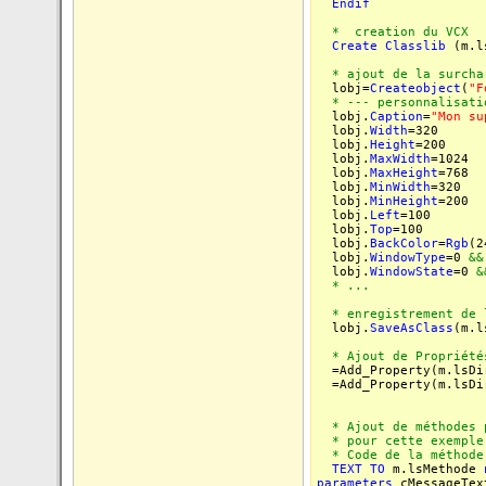
Endif
* creation du VCX
Create
Classlib
(m.ls
* ajout de la surchar
lobj=
Createobject
(
"F
* --- personnalisatio
lobj.
Caption
=
"Mon su
lobj.
Width
=320
lobj.
Height
=200
lobj.
MaxWidth
=1024
lobj.
MaxHeight
=768
lobj.
MinWidth
=320
lobj.
MinHeight
=200
lobj.
Left
=100
lobj.
Top
=100
lobj.
BackColor
=
Rgb
(2
lobj.
WindowType
=0
&&
lobj.
WindowState
=0
&
* ...
* enregistrement de l
lobj.
SaveAsClass
(m.l
* Ajout de Propriétés
=Add_Property(m.lsDir
=Add_Property(m.lsDir
* Ajout de méthodes p
* pour cette exemple 
* Code de la méthode
TEXT
TO
m.lsMethode
parameters
cMessageTex