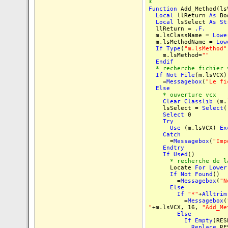
*
Function
Add_Method(ls
Local
llReturn
As
Bo
Local
lsSelect
As
St
llReturn =
.F.
m.lsClassName =
Lowe
m.lsMethodName =
Low
If
Type
(
"m.lsMethod"
m.lsMethod=
""
Endif
* recherche fichier 
If
Not
File
(m.lsVCX)
=
Messagebox
(
"Le fi
Else
* ouverture vcx
Clear
Classlib
(m.
lsSelect =
Select
(
Select
0
Try
Use
(m.lsVCX)
Ex
Catch
=
Messagebox
(
"Imp
Endtry
If
Used
()
* recherche de la
Locate
For
Lower
If
Not
Found
()
=
Messagebox
(
"N
Else
If
"*"
+
Alltrim
=
Messagebox
(
"
+m.lsVCX, 16,
"Add_Me
Else
If
Empty
(RES
Replace
RE