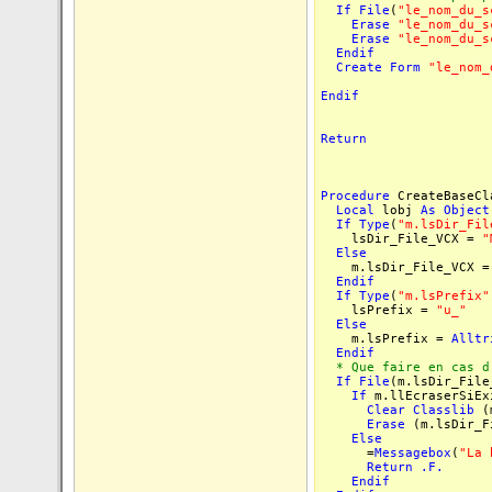
If
File
(
"le_nom_du_s
Erase
"le_nom_du_s
Erase
"le_nom_du_s
Endif
Create
Form
"le_nom_
Endif
Return
Procedure
CreateBaseCl
Local
lobj
As
Object
If
Type
(
"m.lsDir_Fil
lsDir_File_VCX =
"
Else
m.lsDir_File_VCX 
Endif
If
Type
(
"m.lsPrefix"
lsPrefix =
"u_"
Else
m.lsPrefix =
Alltr
Endif
* Que faire en cas d'
If
File
(m.lsDir_File
If
m.llEcraserSiEx
Clear
Classlib
(m
Erase
(m.lsDir_F
Else
=
Messagebox
(
"La 
Return
.F.
Endif