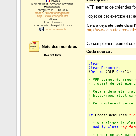
France
Membre Actif (personne physique)
VFP permet de créer des fo
# 0000000001
enregistré le 11/10/2004
francis.faure@wanagain.net
l'objet de cet exercice es
http://www.wanagain.net
58 ans
Faure Francis
Cela à déjà été traité dans l'
de la société Design Or Decline
Fiche personnelle
http://www.atoutfox.org/
Ce complément permet de cr
Note des membres
Code source :
pas de note
Clear
Clear
Resources
#
Define
CRLF
Chr
(13) 
* VFP permet de créer 
* l'objet de cet exerc
* Cela à déjà été trai
* http://www.atoutfox.
*
* Ce complément permet
If
CreateBaseClass(
"le
* visualiser la class
Modify
Class
"my_for
* creer un SCX par pr