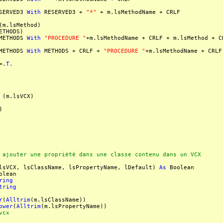
SERVED3
With
RESERVED3 +
"*"
+ m.lsMethodName + CRLF
(m.lsMethod)
ETHODS)
ETHODS
With
"PROCEDURE "
+m.lsMethodName + CRLF + m.lsMethod + 
ETHODS
With
METHODS + CRLF +
"PROCEDURE "
+m.lsMethodName + CRL
=
.T.
(m.lsVCX)
)
 ajouter une propriété dans une classe contenu dans un VCX
lsVCX, lsClassName, lsPropertyName, lDefault)
As
Boolean
olean
ring
tring
r
(
Alltrim
(m.lsClassName))
ower
(
Alltrim
(m.lsPropertyName))
vcx