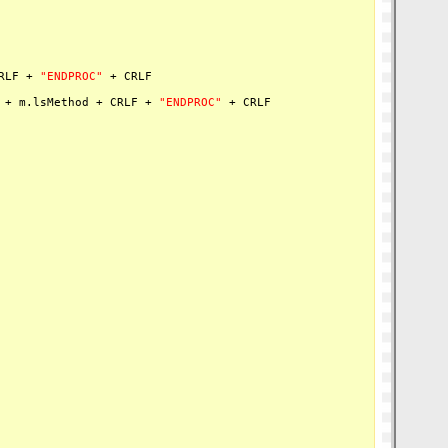
CRLF +
"ENDPROC"
+ CRLF
F + m.lsMethod + CRLF +
"ENDPROC"
+ CRLF