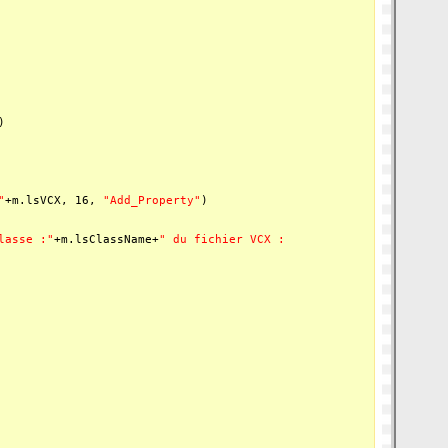
)
"
+m.lsVCX, 16,
"Add_Property"
)
lasse :"
+m.lsClassName+
" du fichier VCX :