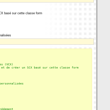
CX basé sur cette classe form
nalisées
es (VCX)
 et de créer un SCX basé sur cette classe form
personnalisées
cédement