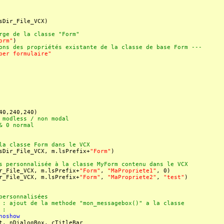
Dir_File_VCX)
ge de la classe "Form"
orm"
)
ns des propriétés existante de la classe de base Form ---
per formulaire"
40,240,240)
 modless / non modal
& 0 normal
a classe Form dans le VCX
sDir_File_VCX, m.lsPrefix+
"Form"
)
 personnalisée à la classe MyForm contenu dans le VCX
_File_VCX, m.lsPrefix+
"Form"
,
"MaPropriete1"
, 0)
_File_VCX, m.lsPrefix+
"Form"
,
"MaPropriete2"
,
"test"
)
ersonnalisées
: ajout de la methode "mon_messagebox()" a la classe
 :
noshow
t, nDialogBox, cTitleBar