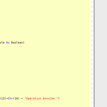
iste
As
Boolean)
(13)+
Chr
(10) +
"Opération Annulée."
)