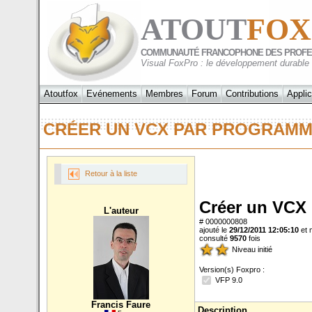
ATOUT
FOX
COMMUNAUTÉ FRANCOPHONE DES PROFE
Visual FoxPro : le développement durable
Atoutfox
Evénements
Membres
Forum
Contributions
Applic
CRÉER UN VCX PAR PROGRA
Retour à la liste
Créer un VCX
L'auteur
# 0000000808
ajouté le
29/12/2011 12:05:10
et 
consulté
9570
fois
Niveau initié
Version(s) Foxpro :
VFP 9.0
Francis Faure
Description