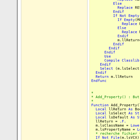
Else
Replace
RE
Endif
If
Not
Empty
If
Empty
(M
Replace
M
Else
Replace
M
Endif
m.llReturn
Endif
Endif
Endif
Use
Compile
Classlib
Endif
Select
(m.lsSelect
Endif
Return
m.llReturn
Endfunc
*
* Add_Property() : But
*
Function
Add_Property(
Local
llReturn
As
Bo
Local
lsSelect
As
St
Local
lsDefault
As
S
llReturn =
.F.
m.lsClassName =
Lowe
m.lsPropertyName =
L
* recherche fichier 
If
Not
File
(m.lsVCX)