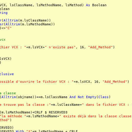
VCX, lsClassName, lsMethodName, lsMethod)
As
Boolean
olean
ring
r
(
Alltrim
(m.lsClassName))
er
(
Alltrim
(m.lsMethodName))
)<>
"C"
vcx
chier VCX : "
+m.lsVCX+
" n'existe pas"
, 16,
"Add_Method"
)
lsVCX)
)
clusive
ossible d'ouvrire le fichier VCX : "
+m.lsVCX, 16,
"Add_Method"
)
 classe
(
Alltrim
(objname))==m.lsClassName
And
Not
Empty
(
Class
)
e trouve pas la classe :"
+m.lsClassName+
" dans le fichier VCX : 
(m.lsMethodName)+CRLF $ RESERVED3
"la méthode "
+m.lsMethodName+
" existe déjà dans la classe classe
thod"
)
ERVED3)
SERVED3
With
"*"
+m.lsMethodName + CRLF