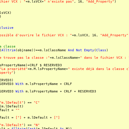
chier VCX : "
+m.lsVCX+
" n'existe pas"
, 16,
"Add_Property"
)
lsVCX)
)
clusive
ossible d'ouvrire le fichier VCX : "
+m.lsVCX, 16,
"Add_Property"
 classe
(
Alltrim
(objname))==m.lsClassName
And
Not
Empty
(
Class
)
e trouve pas la classe :"
+m.lsClassName+
" dans le fichier VCX : 
sPropertyName)+CRLF $ RESERVED3
"La propriété"
+m.M.lsPropertyName+
" existe déjà dans la classe c
operty"
)
ERVED3)
SERVED3
With
m.lsPropertyName + CRLF
SERVED3
With
m.lsPropertyName + CRLF + RESERVED3
"m.lDefault"
) ==
"C"
(m.lDefault)
lt =
""
lt =
["]
+ m.lDefault +
["]
"m.lDefault"
) ==
"N"
t =
Alltrim
(
Cast
(m.lDefault
As
M))