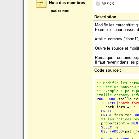
Note des membres
VFP 6.0
pas de note
Description
Modifie les caractéristiq
Exemple : pour passer d
=taille_ecranxy ("form1"
Ouvre le source et modif
Remarque : certains obje
Il faut revenir dans les p
Code source :
** Modifie les cara
** Créé un nouveau 
** Exemple : pour p
*taille_ecranxy ("f
PROCEDURE
taille_ecr
IF
TYPE
(
'path_for
path_form =
"."
ENDIF
ERASE
form_tmp.
DB
** les polices pre
proportionf =
MIN
SELECT
0
USE
(
ADDBS
(path_