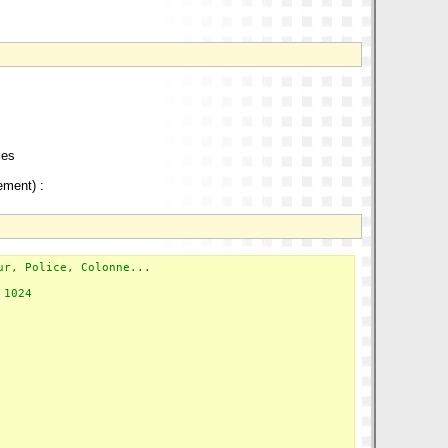
les
ement) :
ur, Police, Colonne...
 1024