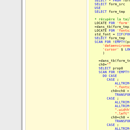
SELECT
*
FROM
for
SELECT
form_src
USE
SELECT
form_tmp
* récupère la tail
LOCATE
FOR
'form'
=dans_tb(form_tmp.
LOCATE
FOR
'fonts
std_font =
IIF
(
FO
SELECT
form_tmp
SCAN
FOR
!
EMPTY
(p
'dataenvironm
'cursor'
$
LO
)
=dans_tb(form_tmp
ch0=
""
SELECT
prop0
SCAN
FOR
!
EMPTY
DO
CASE
CASE
;
ALLTRIM
".fonts
ch0=ch0 
TRANSFO
CASE
;
ALLTRIM
ALLTRIM
".width
".left"
ch0=ch0 
TRANSFO
CASE
;
ALLTRIM