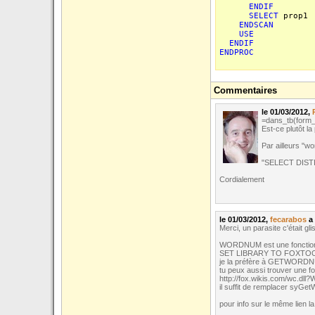
ENDIF
SELECT
prop1
ENDSCAN
USE
ENDIF
ENDPROC
Commentaires
le 01/03/2012,
=dans_tb(form_
Est-ce plutôt l
Par ailleurs "w
"SELECT DISTI
Cordialement
le 01/03/2012,
fecarabos
a 
Merci, un parasite c'était gli
WORDNUM est une fonction d
SET LIBRARY TO FOXTO
je la préfère à GETWORDNU
tu peux aussi trouver une fon
http://fox.wikis.com/wc.dl
il suffit de remplacer sy
pour info sur le même lie