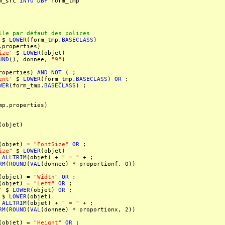
m_src
INTO
DBF
form_tmp
le par défaut des polices
$
LOWER
(form_tmp.
BASECLASS
)
properties)
ize'
$
LOWER
(objet)
UND
(), donnee,
"9"
)
roperties)
AND
NOT
( ;
ent'
$
LOWER
(form_tmp.
BASECLASS
)
OR
;
WER
(form_tmp.
BASECLASS
) ;
.properties)
(objet)
(objet) =
"FontSize"
OR
;
ize"
$
LOWER
(objet)
+
ALLTRIM
(objet) +
" = "
+ ;
RM
(
ROUND
(
VAL
(donnee) * proportionf, 0))
(objet) =
"Width"
OR
;
(objet) =
"Left"
OR
;
"
$
LOWER
(objet)
OR
;
$
LOWER
(objet)
+
ALLTRIM
(objet) +
" = "
+ ;
RM
(
ROUND
(
VAL
(donnee) * proportionx, 2))
(objet) =
"Height"
OR
;