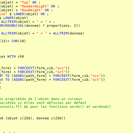
(objet) =
"Top"
OR
;
(objet) =
"HeaderHeight"
OR
;
(objet) =
"RowHeight"
OR
;
ize"
$
LOWER
(objet)
OR
;
$
LOWER
(objet)
+
ALLTRIM
(objet) +
" = "
+ ;
RM
(
ROUND
(
VAL
(donnee) * proportiony, 2))
+
ALLTRIM
(objet) +
" = "
+
ALLTRIM
(donnee)
(13)+
CHR
(10)
ies
WITH
ch0
_form) +
FORCEEXT
(form_cib,
"scx"
))
_form) +
FORCEEXT
(form_cib,
"sct"
))
BF
TO
(
ADDBS
(path_form) +
FORCEEXT
(form_cib,
"scx"
))
fpt
TO
(
ADDBS
(path_form) +
FORCEEXT
(form_cib,
"sct"
))
F
t
es propriétés de l'objet dans un curseur
opriétés si elles sont définies par défaut
oxtools.fll && pour les fonctions words() et wordnum()
0 (objet c(250), donnee c(250))