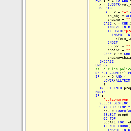
FOR
i = 1
TO
LEN
(
x =
SUBSTR
(val_
DO
CASE
CASE
x =
"="
ch_obj =
AL
chaine =
""
CASE
x =
CHR
(
INSERT
INTO
IF
USED
(
"pr
INSERT
IN
(form_tmp.uni
ENDIF
ch_obj =
""
chaine =
""
CASE
x !=
CHR
chaine=chaine
ENDCASE
ENDFOR
** Pour les polices
SELECT
COUNT
(*)
F
IF
xx = 0
AND
( ;
LOWER
(
ALLTRIM
)
INSERT
INTO
prop
ENDIF
IF
;
'optiongroup'
SELECT
DISTINCT
SCAN
FOR
!
EMPTY
ob0 =
LOWER
(
A
SELECT
prop0
GO
TOP
LOCATE
FOR
ob
IF
NOT
FOUND
(
INSERT
INTO