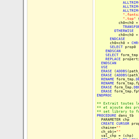
ALLTRIM
ALLTRIM
ALLTRIM
".fonts
".top"
ch0=ch0 
TRANSFO
OTHERWISE
ch0=ch0 
ENDCASE
ch0=ch0 +
CHR
SELECT
prop0
ENDSCAN
SELECT
form_tmp
REPLACE
propert
ENDSCAN
USE
ERASE
(
ADDBS
(path
ERASE
(
ADDBS
(path
RENAME
form_tmp.
D
RENAME
form_tmp.
ERASE
form_tmp.
DB
ERASE
form_tmp.fp
ENDPROC
** Extrait toutes l
** et ajoute des pr
** set library to f
PROCEDURE
dans_tb
PARAMETER chp
CREATE
CURSOR
prop
chaine=
""
ch_obj=
""
val_chp = (chp)