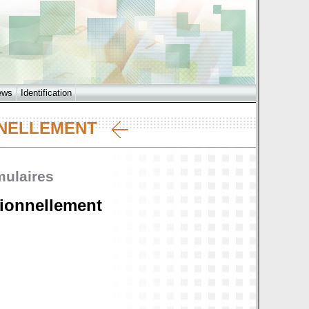
ews
Identification
ONNELLEMENT
mulaires
tionnellement