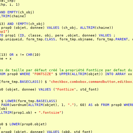
val_chp)
chp, i, 1)
AND
EMPTY
(ch_obj)
LTRIM
(chaine)
13)
AND
!
EMPTY
(ch_obj)
prop0 (objet, donnee)
VALUES
(ch_obj,
ALLTRIM
(chaine))
op1"
)
TO
prop1 (
ID
, classe, obj, pere ,objet, donnee)
VALUES
;
queid, form_tmp.
CLASS
, form_tmp.objname, form_tmp.
PARENT
, 
(13)
OR
x !=
CHR
(10)
 + x
 de taille par défaut créé la propriété FontSize par defaut du
ROM
prop0
WHERE
"FONTSIZE"
$
UPPER
(
ALLTRIM
(objet))
INTO
ARRAY
xx
(form_tmp.
BASECLASS
)) $
"checkbox,combobox,commandbutton,editbox
0 (objet, donnee)
VALUES
(
"FontSize"
, std_font)
$
LOWER
(form_tmp.
BASECLASS
)
PADR
(wordnum(
ALLTRIM
(objet), 1,
"."
), 60)
AS
ob
FROM
prop0
WHER
(ob)
LLTRIM
(prop1.ob) +
".fontsize"
)
0 $
LOWER
(prop0.objet)
)
prop0 (objet, donnee)
VALUES
(ob0, std_font)