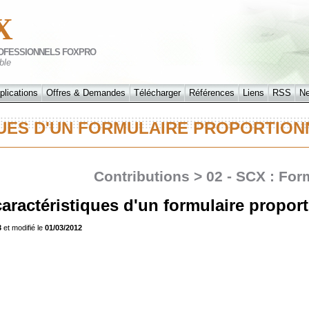
X
OFESSIONNELS FOXPRO
ble
plications
Offres & Demandes
Télécharger
Références
Liens
RSS
N
QUES D'UN FORMULAIRE PROPORTI
Contributions > 02 - SCX : For
caractéristiques d'un formulaire propor
3
et modifié le
01/03/2012