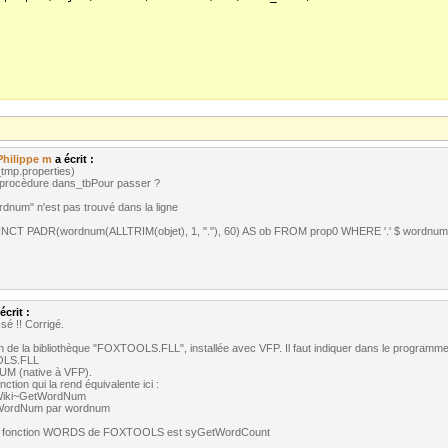
Philippe m
a écrit :
tmp.properties)
a procèdure dans_tbPour passer ?
ordnum" n'est pas trouvé dans la ligne
NCT PADR(wordnum(ALLTRIM(objet), 1, "."), 60) AS ob FROM prop0 WHERE '.' $ wordnum(
écrit :
ssé !! Corrigé.
e la bibliothèque "FOXTOOLS.FLL", installée avec VFP. Il faut indiquer dans le programme
OLS.FLL
M (native à VFP).
ction qui la rend équivalente ici :
l?Wiki~GetWordNum
GetWordNum par wordnum
n la fonction WORDS de FOXTOOLS est syGetWordCount