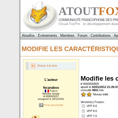
ATOUT
FO
COMMUNAUTÉ FRANCOPHONE DES PR
Visual FoxPro : le développement dura
Atoutfox
Evénements
Membres
Forum
Contributions
Ap
MODIFIE LES CARACTÉRISTI
Retour à la liste
Modifie les 
L'auteur
# 0000000809
ajouté le
02/01/2012 21:26:5
fecarabos
consulté
6651
fois
France
Membre Simple
Niveau initié
# 0000003237
enregistré le 28/12/2011
Version(s) Foxpro :
Fiche personnelle
VFP 9.0
VFP 8.0
VFP 7.0