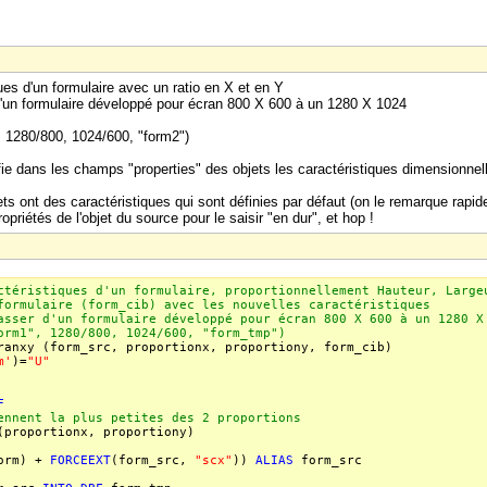
ues d'un formulaire avec un ratio en X et en Y
'un formulaire développé pour écran 800 X 600 à un 1280 X 1024
, 1280/800, 1024/600, "form2")
ie dans les champs "properties" des objets les caractéristiques dimensionnel
ts ont des caractéristiques qui sont définies par défaut (on le remarque rapid
ropriétés de l'objet du source pour le saisir "en dur", et hop !
ctéristiques d'un formulaire, proportionnellement Hauteur, Large
formulaire (form_cib) avec les nouvelles caractéristiques
asser d'un formulaire développé pour écran 800 X 600 à un 1280 X
orm1", 1280/800, 1024/600, "form_tmp")
anxy (form_src, proportionx, proportiony, form_cib)
m'
)=
"U"
F
nnent la plus petites des 2 proportions
(proportionx, proportiony)
form) +
FORCEEXT
(form_src,
"scx"
))
ALIAS
form_src