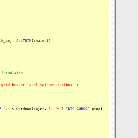
ch_obj,
ALLTRIM
(chaine))
 formulaire
,grid,header,label,spinner,textbox"
;
E
'.'
$ wordnum(objet, 1,
"="
)
INTO
CURSOR
prop1