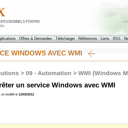
X
OFESSIONNELS FOXPRO
ble
plications
Offres & Demandes
Télécharger
Références
Liens
RSS
N
ICE WINDOWS AVEC WMI
butions > 09 - Automation > WMI (Windows 
êter un service Windows avec WMI
1
et modifié le
12/02/2012