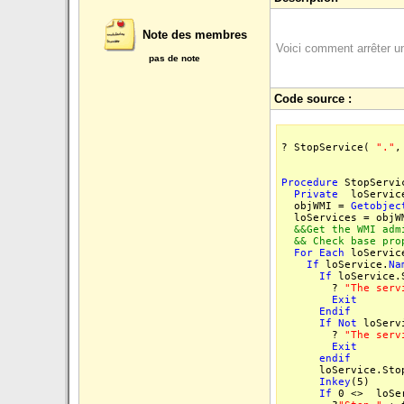
Note des membres
Voici comment arrêter 
pas de note
Code source :
? StopService(
"."
Procedure
StopServic
Private
loServic
objWMI =
Getobjec
loServices = objWM
&&Get the WMI adm
&& Check base pro
For
Each
loServi
If
loService.
Na
If
loService.
?
"The serv
Exit
Endif
If
Not
loServi
?
"The serv
Exit
endif
loService.StopS
Inkey
(5)
If
0 <> loSer