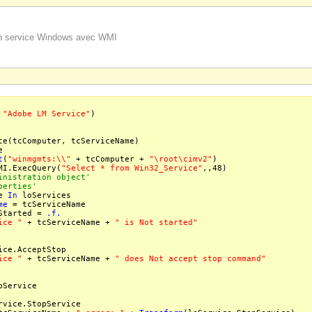
un service Windows avec WMI
,
"Adobe LM Service"
)
e(tcComputer, tcServiceName)
e
t
(
"winmgmts:\\"
+ tcComputer +
"\root\cimv2"
)
I.ExecQuery(
"Select * from Win32_Service"
,,48)
inistration object'
perties'
ce
In
loServices
me
= tcServiceName
Started =
.f.
ice "
+ tcServiceName +
" is Not started"
ce.AcceptStop
ice "
+ tcServiceName +
" does Not accept stop command"
ervice
vice.StopService