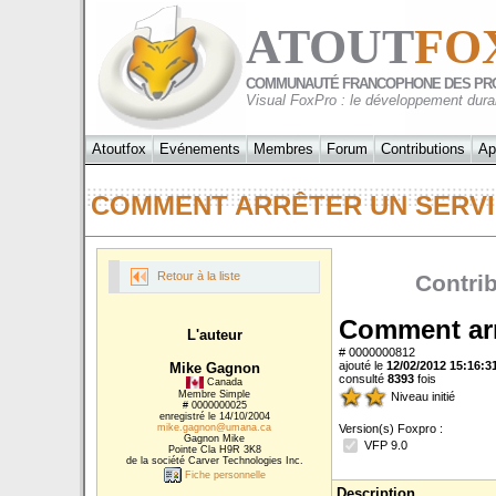
ATOUT
FO
COMMUNAUTÉ FRANCOPHONE DES PR
Visual FoxPro : le développement dura
Atoutfox
Evénements
Membres
Forum
Contributions
Ap
COMMENT ARRÊTER UN SERV
Retour à la liste
Contri
Comment arr
L'auteur
# 0000000812
ajouté le
12/02/2012 15:16:3
Mike Gagnon
consulté
8393
fois
Canada
Membre Simple
Niveau initié
# 0000000025
enregistré le 14/10/2004
mike.gagnon@umana.ca
Version(s) Foxpro :
Gagnon Mike
VFP 9.0
Pointe Cla H9R 3K8
de la société Carver Technologies Inc.
Fiche personnelle
Description