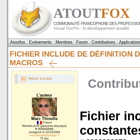
ATOUT
FOX
COMMUNAUTÉ FRANCOPHONE DES PROFESSIO
Visual FoxPro : le développement durable
Atoutfox
Evénements
Membres
Forum
Contributions
Application
FICHIER INCLUDE DE DÉFINITION 
MACROS
Retour à la liste
Contribu
L'auteur
Fichier in
Marc Thivolle
France
constantes
Membre Actif (personne physique)
# 0000000066
enregistré le 22/10/2004
marcthivolle@orange.fr
75 ans