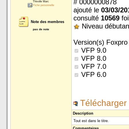
# 0000000878
Thivolle Marc
Fiche personnelle
ajouté le
03/03/20
consulté
10569
foi
Note des membres
Niveau débutan
pas de note
Version(s) Foxpro 
VFP 9.0
VFP 8.0
VFP 7.0
VFP 6.0
Télécharger 
Description
Tout est dans le titre.
Commentaires