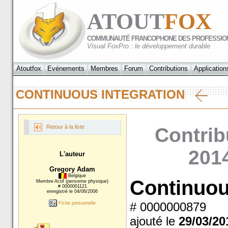
ATOUT
FOX
COMMUNAUTÉ FRANCOPHONE DES PROFESSIO
Visual FoxPro : le développement durable
Atoutfox
Evénements
Membres
Forum
Contributions
Application
CONTINUOUS INTEGRATION
Retour à la liste
Contrib
2014
L'auteur
Gregory Adam
Belgique
Continuou
Membre Actif (personne physique)
# 0000001121
enregistré le 04/06/2006
# 0000000879
Fiche personnelle
ajouté le
29/03/20