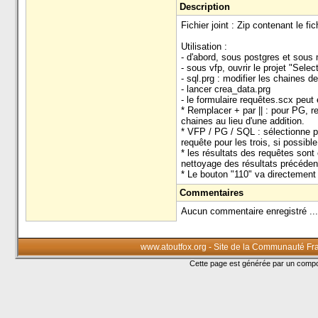
Description
Fichier joint : Zip contenant le 
Utilisation :
- d'abord, sous postgres et sous
- sous vfp, ouvrir le projet "Selec
- sql.prg : modifier les chaines 
- lancer crea_data.prg
- le formulaire requêtes.scx peut e
* Remplacer + par || : pour PG, r
chaines au lieu d'une addition.
* VFP / PG / SQL : sélectionne p
requête pour les trois, si possible
* les résultats des requêtes sont
nettoyage des résultats précéden
* Le bouton "110" va directement 
Commentaires
Aucun commentaire enregistré ...
www.atoutfox.org - Site de la Communauté Fr
Cette page est générée par un com