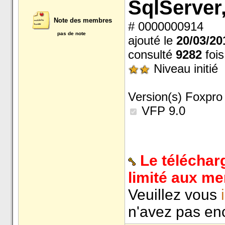
SqlServer
Note des membres
# 0000000914
pas de note
ajouté le
20/03/20
consulté
9282
fois
Niveau initié
Version(s) Foxpro 
VFP 9.0
Le téléchar
limité aux m
Veuillez vous
n'avez pas enc