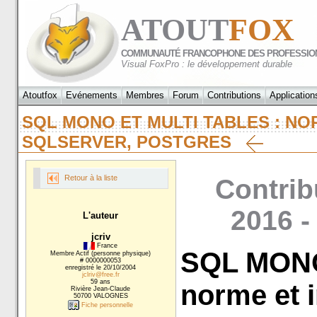
ATOUT
FOX
COMMUNAUTÉ FRANCOPHONE DES PROFESSIO
Visual FoxPro : le développement durable
Atoutfox
Evénements
Membres
Forum
Contributions
Application
SQL MONO ET MULTI TABLES : NO
SQLSERVER, POSTGRES
Retour à la liste
Contrib
2016 -
L'auteur
jcriv
France
SQL MONO
Membre Actif (personne physique)
# 0000000053
enregistré le 20/10/2004
jclriv@free.fr
59 ans
norme et 
Rivière Jean-Claude
50700 VALOGNES
Fiche personnelle