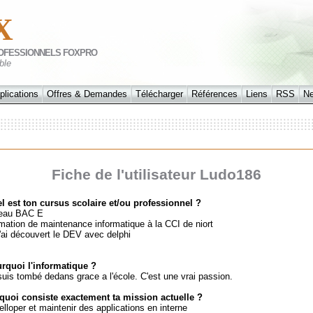
X
OFESSIONNELS FOXPRO
ble
plications
Offres & Demandes
Télécharger
Références
Liens
RSS
N
Fiche de l'utilisateur Ludo186
l est ton cursus scolaire et/ou professionnel ?
eau BAC E
mation de maintenance informatique à la CCI de niort
j'ai découvert le DEV avec delphi
rquoi l'informatique ?
suis tombé dedans grace a l'école. C'est une vrai passion.
quoi consiste exactement ta mission actuelle ?
elloper et maintenir des applications en interne