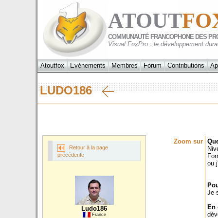
ATOUT
FO
COMMUNAUTÉ FRANCOPHONE DES PR
Visual FoxPro : le développement dura
Atoutfox
Evénements
Membres
Forum
Contributions
Ap
LUDO186
Zoom sur
Que
Retour à la page
Niv
précédente
For
ou 
Pou
Je 
En 
Ludo186
dév
France