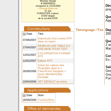
Membre Simple
# 0000000010
Déc
enregistré le 13/10/2004
l.forestier@ater.net
pro
51 ans
FORESTIER Ludovic
37250 Veigné
Que
de la société ATER
App
Témoignage / Fox
Dep
200
Date
Titre
Impression d'un contnu RTF
07/08/2007
Que
dans un report
2 an
REMPLIR UNE TABLE OU
27/04/2007
Mai
UNE BASE POUR TEST
COLORISATION FORMAT
12/02/2007
Com
RTF
En 
12/02/2007
Editeur RTF
Gérer les valeurs des
Sel
Propriétés dans le «
Ges
26/09/2006
Class/Form Designer »
(avec MemberData) :
Gra
Exemple
Pui
10/04/2006
SET DEFAULT au menu
Date
Nom
26/09/2006
FoxGenXDoc