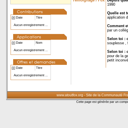
Témoignage / Fox
Depuis quel
1990
Quelle est 
application 
Date
Titre
Aucun enregistrement ...
Comment et 
par un collè
Selon toi : 
Date
Nom
souplesse , 
Aucun enregistrement ...
Selon toi : 
pour de la ge
petit inconvé
Date
Titre
Aucun enregistrement ...
www.atoutfox.org - Site de la Communauté Fr
Cette page est générée par un com