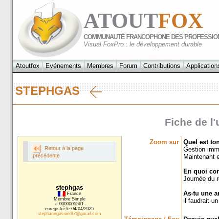
ATOUT
FOX
COMMUNAUTÉ FRANCOPHONE DES PROFESSIO
Visual FoxPro : le développement durable
Atoutfox
Evénements
Membres
Forum
Contributions
Application
STEPHGAS
Fiche de l'
Zoom sur
Quel est to
Retour à la page
Gestion immo
précédente
Maintenant e
En quoi con
Journée du re
stephgas
As-tu une a
France
Membre Simple
il faudrait un 
# 0000005561
enregistré le 04/04/2025
stephanegasnier92@gmail.com