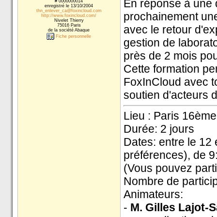
En réponse à une 
# 0000000014
enregistré le 13/10/2004
thn_enlever_ca@foxincloud.com
prochainement une
http://www.foxincloud.com/
Nivelet Thierry
75016 Paris
avec le retour d'e
de la société Abaque
Fiche personnelle
gestion de laborat
près de 2 mois pou
Cette formation pe
FoxInCloud avec t
soutien d'acteurs d
Lieu : Paris 16ème
Durée: 2 jours
Dates: entre le 12
préférences), de 9
(Vous pouvez parti
Nombre de particip
Animateurs:
-
M. Gilles Lajot-