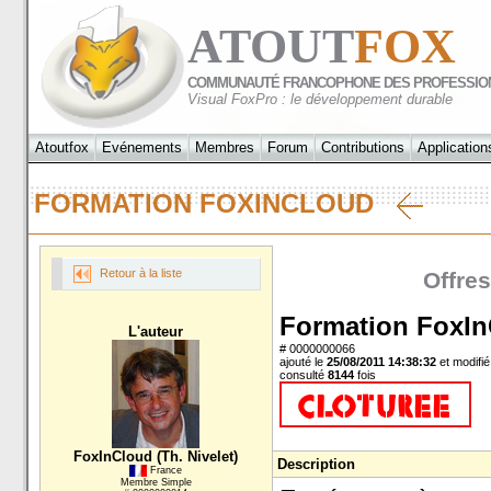
ATOUT
FOX
COMMUNAUTÉ FRANCOPHONE DES PROFESSIO
Visual FoxPro : le développement durable
Atoutfox
Evénements
Membres
Forum
Contributions
Application
FORMATION FOXINCLOUD
Retour à la liste
Offre
Formation FoxI
L'auteur
# 0000000066
ajouté le
25/08/2011 14:38:32
et modifié
consulté
8144
fois
FoxInCloud (Th. Nivelet)
Description
France
Membre Simple