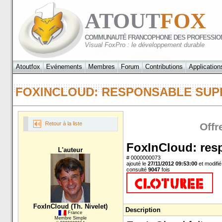
ATOUT
FOX
COMMUNAUTÉ FRANCOPHONE DES PROFESSIO
Visual FoxPro : le développement durable
Atoutfox
Evénements
Membres
Forum
Contributions
Application
FOXINCLOUD: RESPONSABLE S
Retour à la liste
Offr
FoxInCloud: res
L'auteur
# 0000000073
ajouté le
27/11/2012 09:53:00
et modifié
consulté
9047
fois
FoxInCloud (Th. Nivelet)
Description
France
Membre Simple