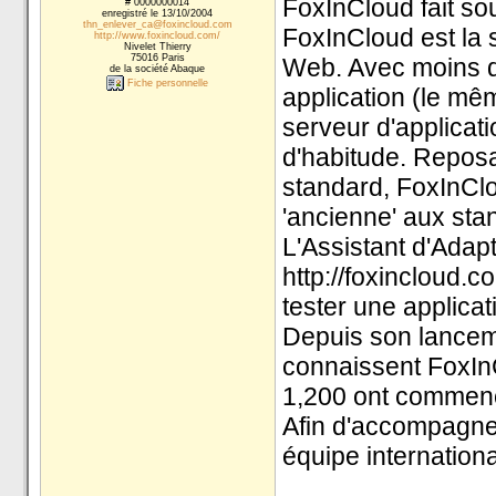
FoxInCloud fait sou
# 0000000014
enregistré le 13/10/2004
thn_enlever_ca@foxincloud.com
FoxInCloud est la 
http://www.foxincloud.com/
Nivelet Thierry
75016 Paris
Web. Avec moins d
de la société Abaque
Fiche personnelle
application (le mê
serveur d'applicat
d'habitude. Repos
standard, FoxInCl
'ancienne' aux st
L'Assistant d'Adapt
http://foxincloud.
tester une applica
Depuis son lancem
connaissent FoxInC
1,200 ont commencé
Afin d'accompagne
équipe internation