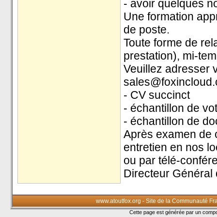
- avoir quelques 
Une formation appr
de poste.
Toute forme de rela
prestation), mi-tem
Veuillez adresser 
sales@foxincloud.
- CV succinct
- échantillon de v
- échantillon de d
Après examen de c
entretien en nos l
ou par télé-confér
Directeur Général
www.atoutfox.org - Site de la Communauté Fr
Cette page est générée par un com