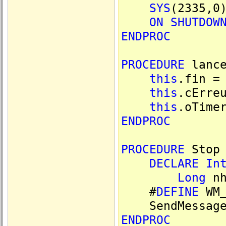
SYS
(2335,0
ON
SHUTDOW
ENDPROC
PROCEDURE
lance
this
.fin 
this
.cErre
this
.oTime
ENDPROC
PROCEDURE
Stop
DECLARE
In
Long
nh
#
DEFINE
WM_
SendMessage
ENDPROC