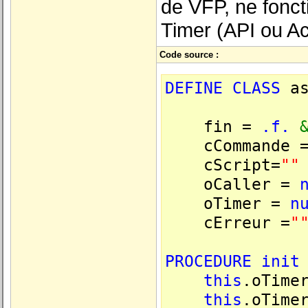
de VFP, ne foncti
Timer (API ou Ac
Code source :
DEFINE
CLASS
as
fin =
.f.
cCommande 
cScript=
""
oCaller =
oTimer =
n
cErreur =
"
PROCEDURE
init
this
.oTime
this
.oTime