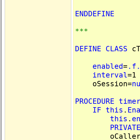
ENDDEFINE
***
DEFINE
CLASS
cT
enabled
=
.f
interval
=1
oSession=
n
PROCEDURE
time
IF
this
.
En
this
.
e
PRIVAT
oCaller