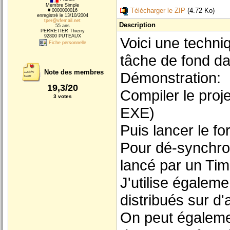
Membre Simple
Télécharger le ZIP
(4.72 Ko)
# 0000000016
enregistré le 13/10/2004
tper@vfemail.net
Description
55 ans
PERRETIER Thierry
92800 PUTEAUX
Voici une techni
Fiche personnelle
tâche de fond da
Note des membres
Démonstration:
19,3/20
Compiler le pr
3 votes
EXE)
Puis lancer le 
Pour dé-synchroni
lancé par un Tim
J'utilise égalem
distribués sur d
On peut égaleme