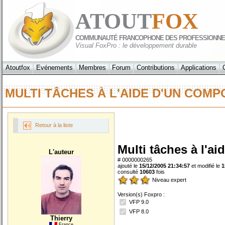
ATOUT
FOX
COMMUNAUTÉ FRANCOPHONE DES PROFESSIONNE
Visual FoxPro : le développement durable
Atoutfox
Evénements
Membres
Forum
Contributions
Applications
MULTI TÂCHES À L'AIDE D'UN CO
Retour à la liste
Multi tâches à l'
L'auteur
# 0000000265
ajouté le
15/12/2005 21:34:57
et modifié le
1
consulté
10603
fois
Niveau expert
Version(s) Foxpro :
VFP 9.0
VFP 8.0
Thierry
France