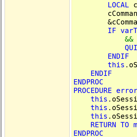
LOCAL
c
cCommand
&cComman
IF
var
&&
QU
ENDIF
this
.o
ENDIF
ENDPROC
PROCEDURE
erro
this
.oSess
this
.oSess
this
.oSess
RETURN
TO
ENDPROC