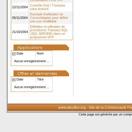
composants COM VFP
Contrôle Grid / Treeview
22/11/2004
sans ActiveX
Exemple d'utilisation du
05/11/2004
CursorAdapter pour définir
une vue modifiable
Définition et utilisation de
procédures Transact SQL
21/10/2004
(SQL SERVER) dans un
programme VFP
Date
Nom
Aucun enregistrement ...
Date
Titre
Aucun enregistrement ...
www.atoutfox.org - Site de la Communauté Fr
Cette page est générée par un com