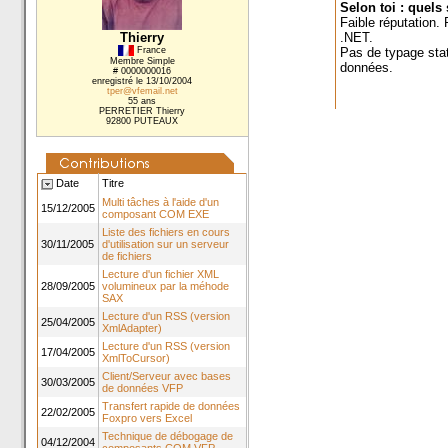
Selon toi : quels 
Faible réputation.
Thierry
.NET.
France
Pas de typage stat
Membre Simple
données.
# 0000000016
enregistré le 13/10/2004
tper@vfemail.net
55 ans
PERRETIER Thierry
92800 PUTEAUX
Date
Titre
Multi tâches à l'aide d'un
15/12/2005
composant COM EXE
Liste des fichiers en cours
30/11/2005
d'utilisation sur un serveur
de fichiers
Lecture d'un fichier XML
28/09/2005
volumineux par la méhode
SAX
Lecture d'un RSS (version
25/04/2005
XmlAdapter)
Lecture d'un RSS (version
17/04/2005
XmlToCursor)
Client/Serveur avec bases
30/03/2005
de données VFP
Transfert rapide de données
22/02/2005
Foxpro vers Excel
Technique de débogage de
04/12/2004