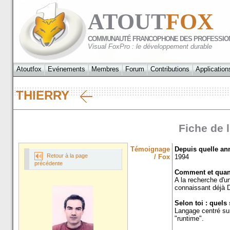
ATOUT
FOX
COMMUNAUTÉ FRANCOPHONE DES PROFESSIO
Visual FoxPro : le développement durable
Atoutfox
Evénements
Membres
Forum
Contributions
Application
THIERRY
Fiche de l
Témoignage
Depuis quelle ann
Retour à la page
/ Fox
1994
précédente
Comment et quand
A la recherche d'
connaissant déjà 
Selon toi : quels 
Langage centré sur 
"runtime".