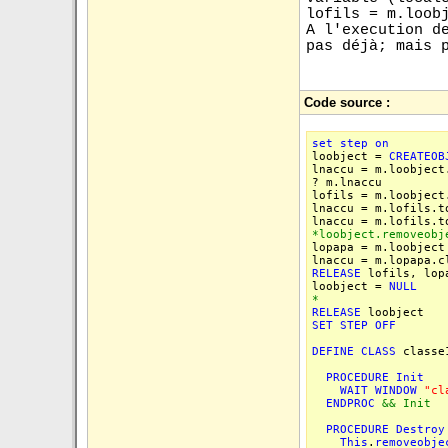
lofils = m.loob
A l'execution d
pas déjà; mais 
Code source :
set
step
on
loobject =
CREATEOB
lnaccu = m.loobje
? m.lnaccu
lofils = m.loo
lnaccu = m
lnaccu = m.l
*loobject.removeob
lopapa = 
lnaccu = m.lopap
RELEASE
lofils, lop
loobject =
NULL
* dans le
RELEASE
loobject
SET
STEP
OFF
DEFINE
CLASS
class
PROCEDURE
Init
WAIT
WINDOW
"cl
ENDPROC
&& Init
PROCEDURE
Destroy
This
.
removeobje