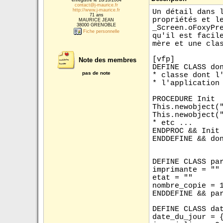
enregistré le 16/10/2004
contact@j-maurice.fr
http://www.j-maurice.fr
Un détail dans 
71 ans
propriétés et l
MAURICE JEAN
38000 GRENOBLE
_Screen.oFoxyPr
Fiche personnelle
qu'il est facil
mère et une cla
[vfp]
Note des membres
DEFINE CLASS do
pas de note
* classe dont l
* l'application
PROCEDURE Init
This.newobject(
This.newobject(
* etc ...
ENDPROC && Init
ENDDEFINE && do
DEFINE CLASS pa
imprimante = ""
etat = ""
nombre_copie = 
ENDDEFINE && pa
DEFINE CLASS da
date_du_jour = 