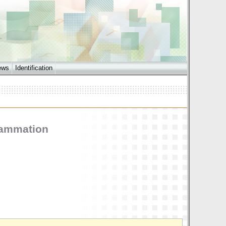
ews
Identification
rammation