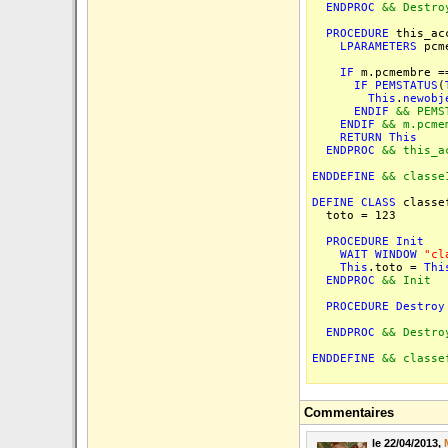
ENDPROC
&& Destro
PROCEDURE
this_ac
LPARAMETERS
pcm
IF
m.pcmembre 
IF
PEMSTATUS
(
This
.
newobj
ENDIF
&& PEMS
ENDIF
&& m.pcme
RETURN
This
ENDPROC
&& this_a
ENDDEFINE
&& classe
DEFINE
CLASS
classe
toto = 123
PROCEDURE
Init
WAIT
WINDOW
"cl
This
.toto =
Thi
ENDPROC
&& Init
PROCEDURE
Destroy
ENDPROC
&& Destro
ENDDEFINE
&& classe
Commentaires
le 22/04/2013,