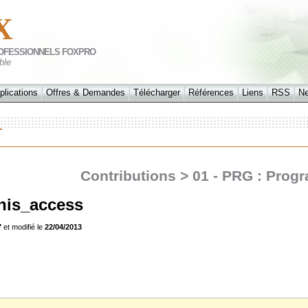
X
OFESSIONNELS FOXPRO
ble
plications
Offres & Demandes
Télécharger
Références
Liens
RSS
N
Contributions > 01 - PRG : Prog
 this_access
7
et modifié le
22/04/2013