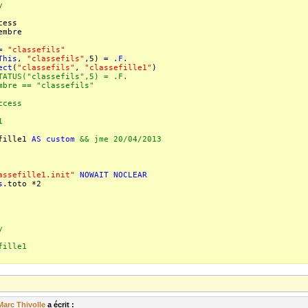
y
cess
embre
==
"classefils"
This
,
"classefils"
,5) =
.F.
ect
(
"classefils"
,
"classefille1"
)
TATUS("classefils",5) = .F.
mbre == "classefils"
ccess
1
fille1
AS
custom
&& jme 20/04/2013
assefille1.init"
NOWAIT
NOCLEAR
s
.toto *2
y
fille1
Marc Thivolle
a écrit :