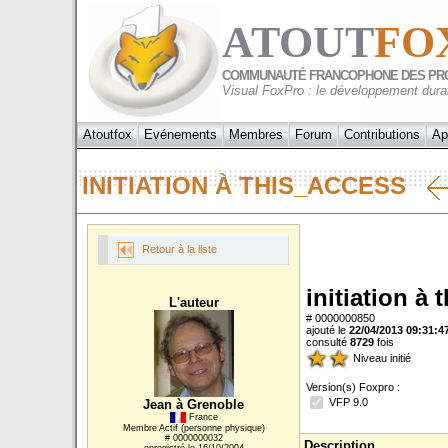
ATOUT
FO
COMMUNAUTÉ FRANCOPHONE DES PR
Visual FoxPro : le développement dura
Atoutfox
Evénements
Membres
Forum
Contributions
Ap
INITIATION À THIS_ACCESS
Retour à la liste
initiation à
L'auteur
# 0000000850
ajouté le
22/04/2013 09:31:4
consulté
8729
fois
Niveau initié
Version(s) Foxpro :
VFP 9.0
Jean à Grenoble
France
Membre Actif (personne physique)
# 0000000032
Description