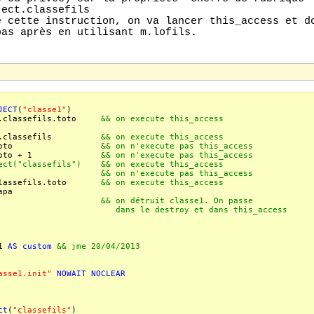
ject.classefils
e cette instruction, on va lancer this_access et d
pas après en utilisant m.lofils.
JECT
(
"classe1"
)
ct.classefils.toto
&& on execute this_access
bject.classefils
&& on execute this_access
.lofils.toto
&& on n'execute pas this_access
ofils.toto + 1
&& on n'execute pas this_access
ject("classefils") && on execute this_access
m.loobject
&& on n'execute pas this_access
a.classefils.toto
&& on execute this_access
apa
&& on détruit classe1. On passe
 destroy et dans this_access
e1
AS
custom
&& jme 20/04/2013
asse1.init"
NOWAIT
NOCLEAR
ct
(
"classefils"
)