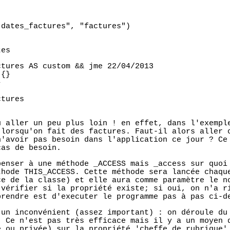
"dates_factures", "factures")
tes
ctures AS custom && jme 22/04/2013
 {}
}
ctures
u aller un peu plus loin ! en effet, dans l'exempl
 lorsqu'on fait des factures. Faut-il alors aller 
n'avoir pas besoin dans l'application ce jour ? Ce
cas de besoin.
penser à une méthode _ACCESS mais _access sur quoi
thode THIS_ACCESS. Cette méthode sera lancée chaqu
ce de la classe) et elle aura comme paramètre le n
 vérifier si la propriété existe; si oui, on n'a r
prendre est d'executer le programme pas à pas ci-d
 un inconvénient (assez important) : on déroule du
. Ce n'est pas très efficace mais il y a un moyen 
e ou privée) sur la propriété 'cheffe de rubrique'