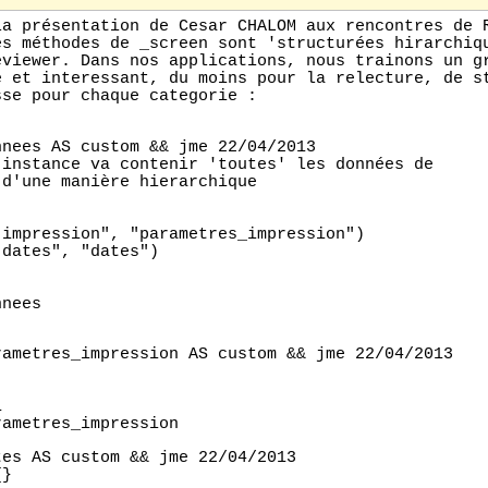
la présentation de Cesar CHALOM aux rencontres de 
es méthodes de _screen sont 'structurées hirarchiq
eviewer. Dans nos applications, nous trainons un g
e et interessant, du moins pour la relecture, de s
sse pour chaque categorie :
nnees AS custom && jme 22/04/2013
'instance va contenir 'toutes' les données de
 d'une manière hierarchique
"impression", "parametres_impression")
"dates", "dates")
nnees
rametres_impression AS custom && jme 22/04/2013
1
rametres_impression
tes AS custom && jme 22/04/2013
{}