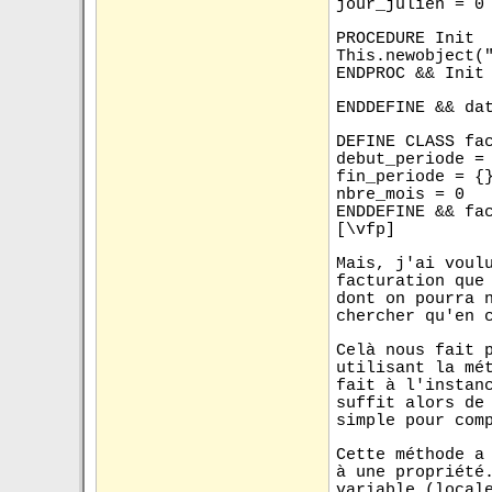
jour_julien = 0
PROCEDURE Init
This.newobject(
ENDPROC && Init
ENDDEFINE && da
DEFINE CLASS fa
debut_periode =
fin_periode = {
nbre_mois = 0
ENDDEFINE && fa
[\vfp]
Mais, j'ai voul
facturation que
dont on pourra 
chercher qu'en 
Celà nous fait 
utilisant la mé
fait à l'instan
suffit alors de
simple pour com
Cette méthode a
à une propriété
variable (local